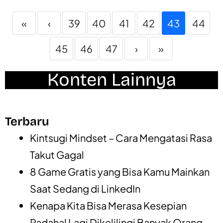
«
‹
39
40
41
42
43
44
45
46
47
›
»
Konten Lainnya
Terbaru
Kintsugi Mindset – Cara Mengatasi Rasa
Takut Gagal
8 Game Gratis yang Bisa Kamu Mainkan
Saat Sedang di LinkedIn
Kenapa Kita Bisa Merasa Kesepian
Padahal Lagi Dikelilingi Banyak Orang