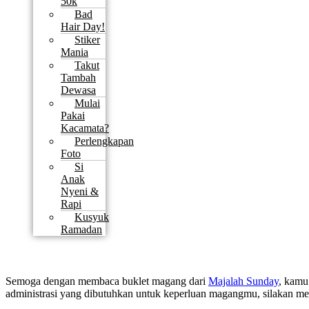
50k
Bad
Hair Day!
Stiker
Mania
Takut
Tambah
Dewasa
Mulai
Pakai
Kacamata?
Perlengkapan
Foto
Si
Anak
Nyeni &
Rapi
Kusyuk
Ramadan
Semoga dengan membaca buklet magang dari
Majalah Sunday
, kamu
administrasi yang dibutuhkan untuk keperluan magangmu, silakan m