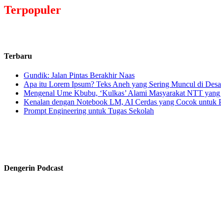
Terpopuler
Terbaru
Gundik: Jalan Pintas Berakhir Naas
Apa itu Lorem Ipsum? Teks Aneh yang Sering Muncul di Desa
Mengenal Ume Kbubu, ‘Kulkas’ Alami Masyarakat NTT yan
Kenalan dengan Notebook LM, AI Cerdas yang Cocok untuk P
Prompt Engineering untuk Tugas Sekolah
Dengerin Podcast