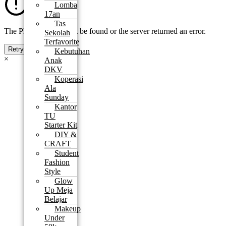
Lomba
17an
Tas
The PDF file could not be found or the server returned an error.
Sekolah
Terfavorite
Retry
Kebutuhan
×
Anak
DKV
Koperasi
Ala
Sunday
Kantor
TU
Starter Kit
DIY &
CRAFT
Student
Fashion
Style
Glow
Up Meja
Belajar
Makeup
Under