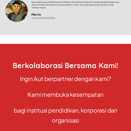
Berkolaborasi Bersama Kami!
Ingin ikut berpartner dengan kami?
Kami membuka kesempatan
bagi institusi pendidikan, korporasi dan
organisasi