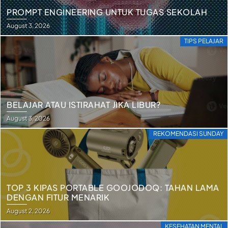
PROMPT ENGINEERING UNTUK TUGAS SEKOLAH
August 3, 2026
TIPS PELAJAR
BELAJAR ATAU ISTIRAHAT JIKA LIBUR?
August 3, 2026
REKOMENDASI SUNDAY
TOP 3 KIPAS PORTABLE GOOJODOQ: TAHAN LAMA
DENGAN FITUR MENARIK
August 2, 2026
KESEHATAN MENTAL