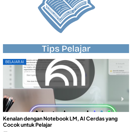
Tips Pelajar
BELAJAR AI
Kenalan dengan Notebook LM, AI Cerdas yang
P
Cocok untuk Pelajar