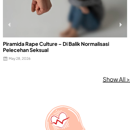
Piramida Rape Culture – Di Balik Normalisasi
E
Pelecehan Seksual
F
May 28, 2026
Show All >