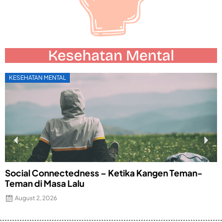
Kesehatan Mental
KESEHATAN MENTAL
Social Connectedness – Ketika Kangen Teman-
M
Teman di Masa Lalu
P
August 2, 2026