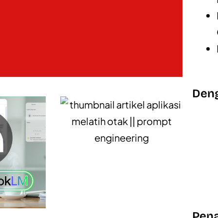
Deng
Pena