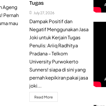
Tugas
an Ageng
July 27, 2026
s! Pernah
Dampak Positif dan
cuma mau
Negatif Menggunakan Jasa
Joki untuk Kerjain Tugas
Penulis: Ariiq Radhitya
Pradana – Telkom
University Purwokerto
Sunners! siapa di sini yang
pernah kepikiran pakai jasa
joki...
Read More