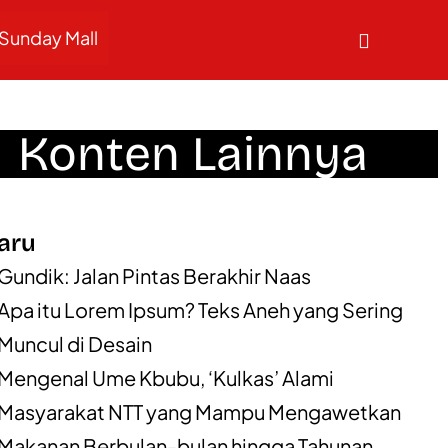
Sunday Mall
Konten Lainnya
aru
Gundik: Jalan Pintas Berakhir Naas
Apa itu Lorem Ipsum? Teks Aneh yang Sering
Muncul di Desain
Mengenal Ume Kbubu, ‘Kulkas’ Alami
Masyarakat NTT yang Mampu Mengawetkan
Makanan Berbulan-bulan hingga Tahunan