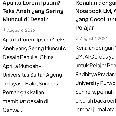
Apa itu Lorem Ipsum?
Kenalan denga
Teks Aneh yang Sering
Notebook LM, 
Muncul di Desain
yang Cocok un
Pelajar
August 6, 2026
August 4, 2026
Apa itu Lorem Ipsum? Teks
Kenalan dengan
Aneh yang Sering Muncul di
LM, AI Cerdas y
Desain Penulis: Ghina
untuk Pelajar Penu
Aprilia Mufidah –
Radhitya Pradan
Universitas Sultan Ageng
University Purw
Tirtayasa Halo, Sunners!
Sunners, pernah 
Pernah gak kalian
disuruh baca be
membuat desain di
lembar jurnal atau
Canva...