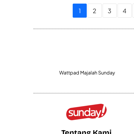
1
2
3
4
Wattpad Majalah Sunday
Tentang Kami