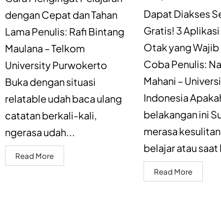
Dapat Diakses S
dengan Cepat dan Tahan
Gratis! 3 Aplikasi
Lama Penulis: Rafi Bintang
Otak yang Wajib
Maulana – Telkom
Coba Penulis: N
University Purwokerto
Mahani – Univers
Buka dengan situasi
Indonesia Apaka
relatable udah baca ulang
belakangan ini S
catatan berkali-kali,
merasa kesulitan
ngerasa udah...
belajar atau saat l
Read More
Read More