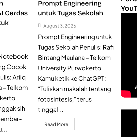
n
Prompt Engineering
You
AI Cerdas
untuk Tugas Sekolah
tuk
August 3, 2026
Prompt Engineering untuk
Tugas Sekolah Penulis: Rafi
 Notebook
Bintang Maulana – Telkom
ang Cocok
University Purwokerto
lis: Ariiq
Kamu ketik ke ChatGPT:
a – Telkom
“Tuliskan makalah tentang
okerto
fotosintesis,” terus
nggak sih
tinggal...
rlembar-
Read More
...