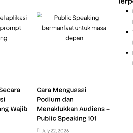
Terp
 Secara
Cara Menguasai
si
Podium dan
ang Wajib
Menaklukkan Audiens –
Public Speaking 101
July 22, 2026