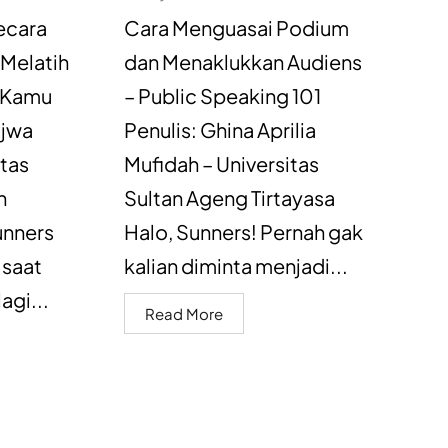
ecara
Cara Menguasai Podium
 Melatih
dan Menaklukkan Audiens
 Kamu
– Public Speaking 101
ajwa
Penulis: Ghina Aprilia
itas
Mufidah – Universitas
h
Sultan Ageng Tirtayasa
unners
Halo, Sunners! Pernah gak
 saat
kalian diminta menjadi...
agi...
Read More