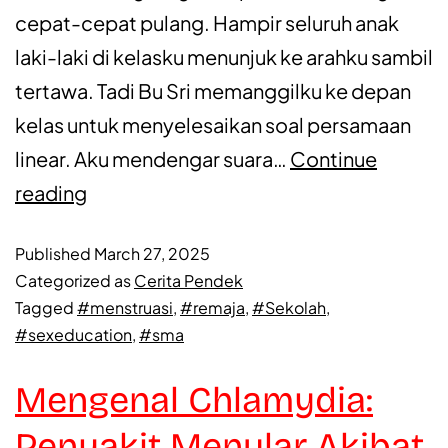
cepat-cepat pulang. Hampir seluruh anak
laki-laki di kelasku menunjuk ke arahku sambil
tertawa. Tadi Bu Sri memanggilku ke depan
kelas untuk menyelesaikan soal persamaan
linear. Aku mendengar suara…
Continue
reading
Published
March 27, 2025
Categorized as
Cerita Pendek
Tagged
#menstruasi
,
#remaja
,
#Sekolah
,
#sexeducation
,
#sma
Mengenal Chlamydia:
Penyakit Menular Akibat