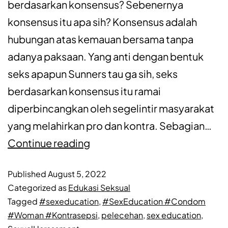
berdasarkan konsensus? Sebenernya
konsensus itu apa sih? Konsensus adalah
hubungan atas kemauan bersama tanpa
adanya paksaan. Yang anti dengan bentuk
seks apapun Sunners tau ga sih, seks
berdasarkan konsensus itu ramai
diperbincangkan oleh segelintir masyarakat
yang melahirkan pro dan kontra. Sebagian…
Continue reading
Published
August 5, 2022
Categorized as
Edukasi Seksual
Tagged
#sexeducation
,
#SexEducation #Condom
#Woman #Kontrasepsi
,
pelecehan
,
sex education
,