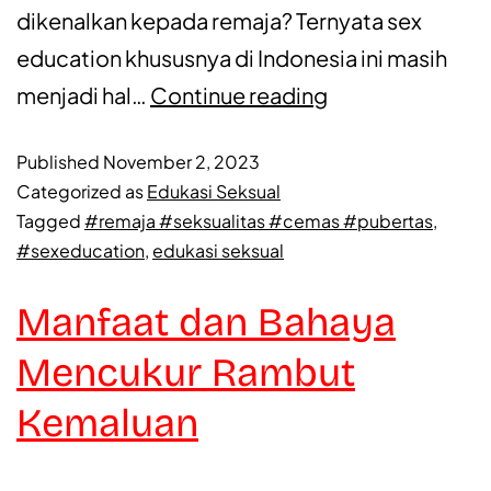
dikenalkan kepada remaja? Ternyata sex
education khususnya di Indonesia ini masih
menjadi hal…
Continue reading
Published
November 2, 2023
Categorized as
Edukasi Seksual
Tagged
#remaja #seksualitas #cemas #pubertas
,
#sexeducation
,
edukasi seksual
Manfaat dan Bahaya
Mencukur Rambut
Kemaluan