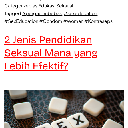
Categorized as
Edukasi Seksual
Tagged
#pergaulanbebas
,
#sexeducation
,
#SexEducation #Condom #Woman #Kontrasepsi
2 Jenis Pendidikan
Seksual Mana yang
Lebih Efektif?