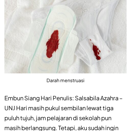
Darah menstruasi
Embun Siang Hari Penulis: Salsabila Azahra –
UNJ Hari masih pukul sembilan lewat tiga
puluh tujuh, jam pelajaran di sekolah pun
masih berlangsung. Tetapi, aku sudah ingin