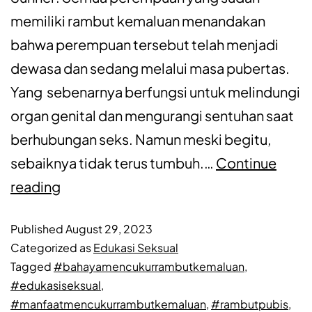
memiliki rambut kemaluan menandakan
bahwa perempuan tersebut telah menjadi
dewasa dan sedang melalui masa pubertas.
Yang sebenarnya berfungsi untuk melindungi
organ genital dan mengurangi sentuhan saat
berhubungan seks. Namun meski begitu,
sebaiknya tidak terus tumbuh.…
Continue
reading
Published
August 29, 2023
Categorized as
Edukasi Seksual
Tagged
#bahayamencukurrambutkemaluan
,
#edukasiseksual
,
#manfaatmencukurrambutkemaluan
,
#rambutpubis
,