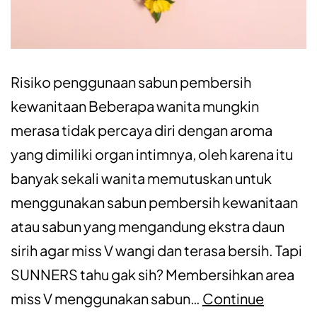
Risiko penggunaan sabun pembersih
kewanitaan Beberapa wanita mungkin
merasa tidak percaya diri dengan aroma
yang dimiliki organ intimnya, oleh karena itu
banyak sekali wanita memutuskan untuk
menggunakan sabun pembersih kewanitaan
atau sabun yang mengandung ekstra daun
sirih agar miss V wangi dan terasa bersih. Tapi
SUNNERS tahu gak sih? Membersihkan area
miss V menggunakan sabun…
Continue