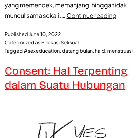
yang memendek, memanjang, hingga tidak
muncul sama sekali.…
Continue reading
Published
June 10, 2022
Categorized as
Edukasi Seksual
Tagged
#sexeducation
,
datang bulan
,
haid
,
menstruasi
Consent: Hal Terpenting
dalam Suatu Hubungan