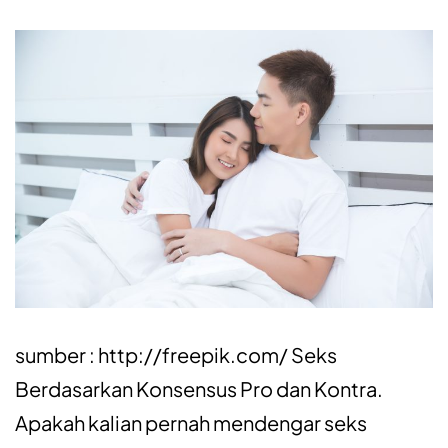
sumber : http://freepik.com/ Seks
Berdasarkan Konsensus Pro dan Kontra.
Apakah kalian pernah mendengar seks