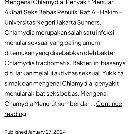
Mengenal Chlamydia: Penyakit Menular
Akibat Seks Bebas Penulis: Rafi Al-Hakim –
Universitas Negeri Jakarta Sunners,
Chlamydia merupakan salah satu infeksi
menular seksual yang paling umum
ditemukan yang disebabkan oleh bakteri
Chlamydia trachomatis. Bakteri ini biasanya
ditularkan melalui aktivitas seksual. Yuk kita
simak dan mengenal Chlamydia, penyakit
menular akibat seks bebas. Mengenal
Chamydia Menurut sumber dari…
Continue
reading
Published
January 27, 2024