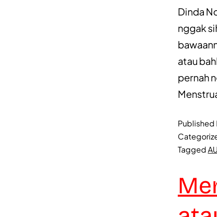
Dinda No
nggak si
bawaanny
atau bah
pernah n
Menstru
Published
Categoriz
Tagged
A
Men
ata