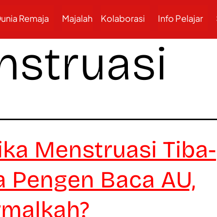
unia Remaja
Majalah
Kolaborasi
Info Pelajar
struasi
ika Menstruasi Tiba-
a Pengen Baca AU,
malkah?