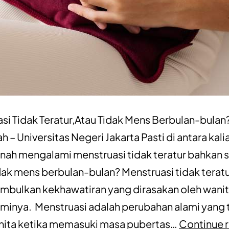
si Tidak Teratur,Atau Tidak Mens Berbulan-bulan?
h – Universitas Negeri Jakarta Pasti di antara kali
nah mengalami menstruasi tidak teratur bahkan
idak mens berbulan-bulan? Menstruasi tidak terat
imbulkan kekhawatiran yang dirasakan oleh wani
inya. Menstruasi adalah perubahan alami yang t
nita ketika memasuki masa pubertas…
Continue 