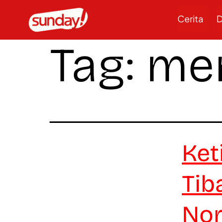
Cerita
D
Tag:
men
Ket
Tib
Nor