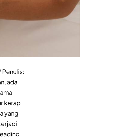
 Penulis:
an, ada
 sama
ur kerap
ta yang
erjadi
reading