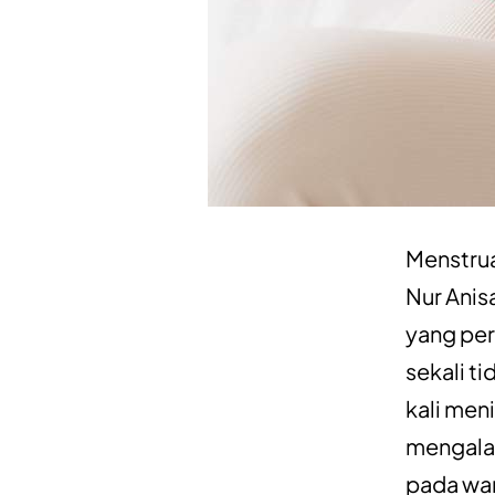
Menstrua
Nur Anisa
yang per
sekali t
kali men
mengalam
pada wa