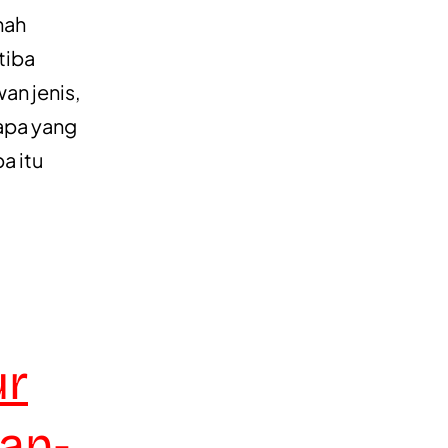
nah
tiba
an jenis,
iapa yang
a itu
ur
an-