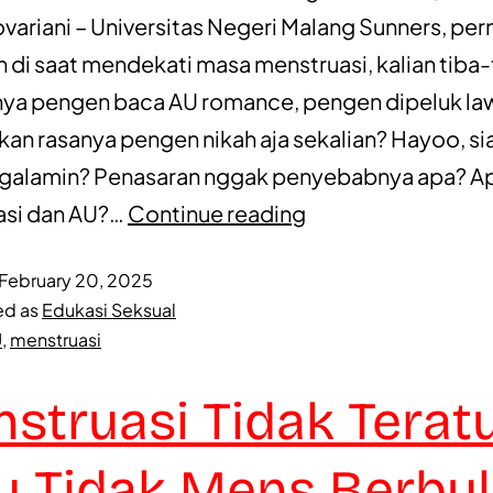
variani – Universitas Negeri Malang Sunners, per
h di saat mendekati masa menstruasi, kalian tiba-
a pengen baca AU romance, pengen dipeluk law
kan rasanya pengen nikah aja sekalian? Hayoo, s
galamin? Penasaran nggak penyebabnya apa? Ap
asi dan AU?…
Continue reading
February 20, 2025
ed as
Edukasi Seksual
U
,
menstruasi
struasi Tidak Terat
u Tidak Mens Berbul