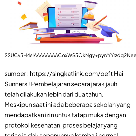
SSUCv3H4sIAAAAAAAACoxWS5OkNgy+pyr/YYrzdq2Neea
sumber : https://singkatlink.com/oeft Hai
Sunners ! Pembelajaran secara jarak jauh
telah dilakukan lebih dari dua tahun.
Meskipun saat ini ada beberapa sekolah yang
mendapatkan izin untuk tatap muka dengan
protokol kesehatan, proses belajar yang
terjadi tidak sepenuhnya kembali normal.