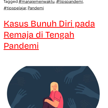
Tagged
#manajemenwaktu
,
#tipspandemi
,
#tipspelajar
,
Pandemi
Kasus Bunuh Diri pada
Remaja di Tengah
Pandemi