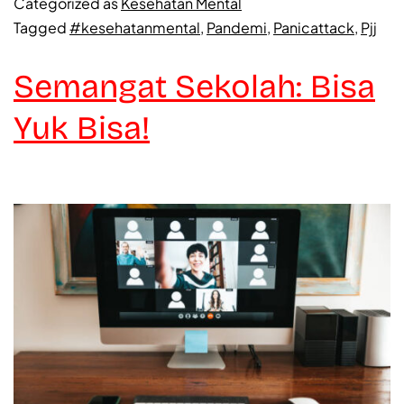
Categorized as
Kesehatan Mental
Tagged
#kesehatanmental
,
Pandemi
,
Panicattack
,
Pjj
Semangat Sekolah: Bisa
Yuk Bisa!