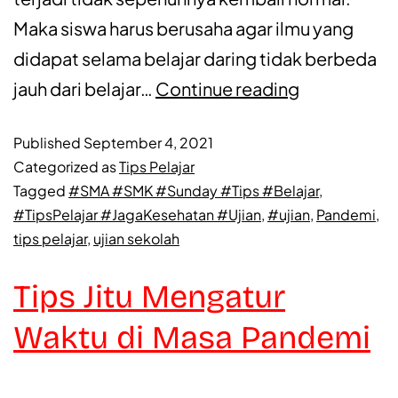
Maka siswa harus berusaha agar ilmu yang
didapat selama belajar daring tidak berbeda
jauh dari belajar…
Continue reading
Published
September 4, 2021
Categorized as
Tips Pelajar
Tagged
#SMA #SMK #Sunday #Tips #Belajar
,
#TipsPelajar #JagaKesehatan #Ujian
,
#ujian
,
Pandemi
,
tips pelajar
,
ujian sekolah
Tips Jitu Mengatur
Waktu di Masa Pandemi