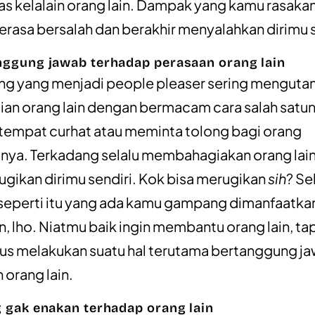
as kelalain orang lain. Dampak yang kamu rasakan
erasa bersalah dan berakhir menyalahkan dirimu s
nggung jawab terhadap perasaan orang lain
ng yang menjadi people pleaser sering mengut
an orang lain dengan bermacam cara salah satu
tempat curhat atau meminta tolong bagi orang
nya. Terkadang selalu membahagiakan orang lain 
ugikan dirimu sendiri. Kok bisa merugikan
sih
? Se
 seperti itu yang ada kamu gampang dimanfaatka
in, lho. Niatmu baik ingin membantu orang lain, ta
rus melakukan suatu hal terutama bertanggung j
 orang lain.
g gak enakan terhadap orang lain