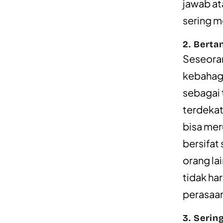
jawab at
sering m
2. Berta
Seseora
kebahagi
sebagai 
terdekat
bisa mer
bersifat
orang la
tidak ha
perasaan
3. Serin