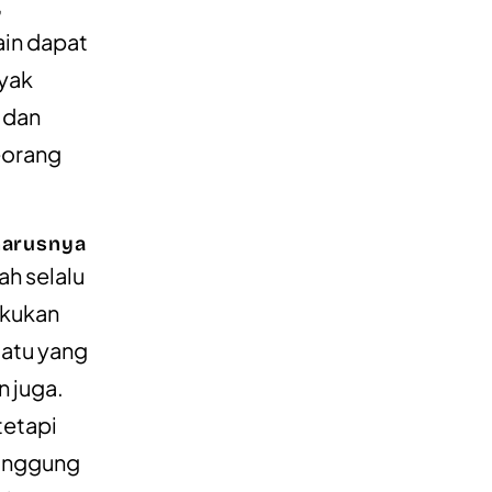
,
ain dapat
yak
 dan
eorang
harusnya
ah selalu
akukan
uatu yang
n juga.
tetapi
tanggung