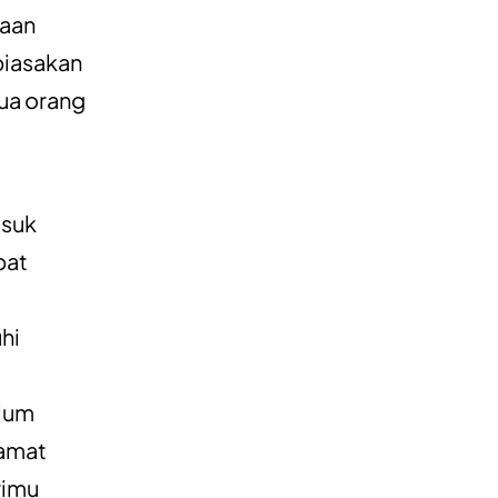
saan
biasakan
mua orang
suk
pat
hi
elum
 amat
rimu