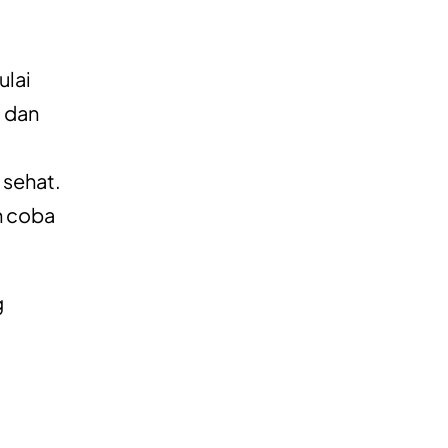
ulai
 dan
 sehat.
n coba
g