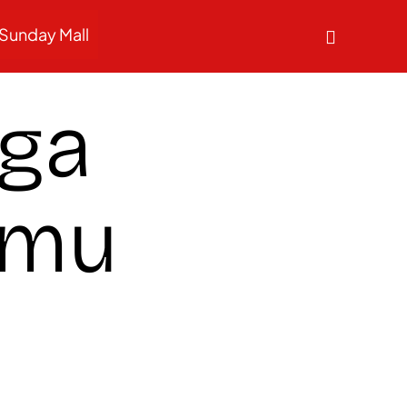
Sunday Mall
gga
amu