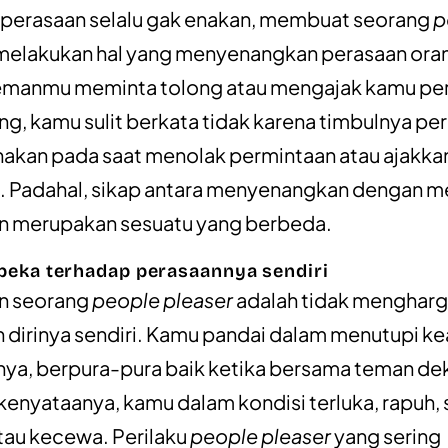
 perasaan selalu gak enakan, membuat seorang
p
elakukan hal yang menyenangkan perasaan orang
temanmu meminta tolong atau mengajak kamu pe
g, kamu sulit berkata tidak karena timbulnya pe
akan pada saat menolak permintaan atau ajakka
. Padahal, sikap antara menyenangkan dengan 
in merupakan sesuatu yang berbeda.
 peka terhadap perasaannya sendiri
in seorang
people pleaser
adalah tidak mengharg
 dirinya sendiri. Kamu pandai dalam menutupi k
ya, berpura-pura baik ketika bersama teman de
kenyataanya, kamu dalam kondisi terluka, rapuh, 
tau kecewa. Perilaku
people pleaser
yang sering