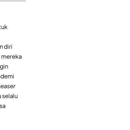
tuk
 diri
a mereka
ngin
 demi
leaser
 selalu
sa