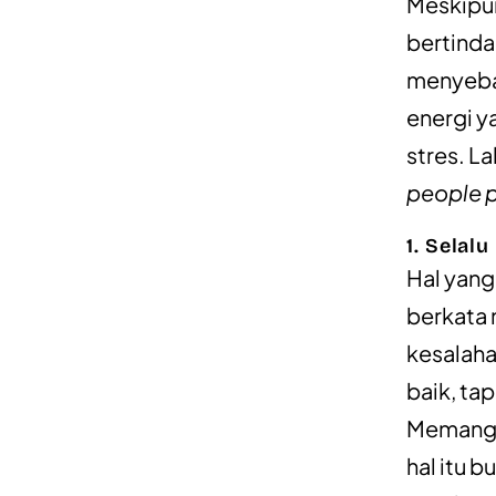
Meskipun
bertinda
menyeba
energi y
stres. L
people p
1. Selal
Hal yan
berkata 
kesalaha
baik, tap
Memang n
hal itu 