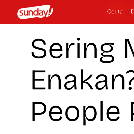
Cerita
D
Sering
Enakan
People 