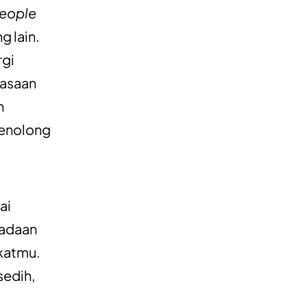
eople
 lain.
rgi
rasaan
n
menolong
ai
eadaan
katmu.
sedih,