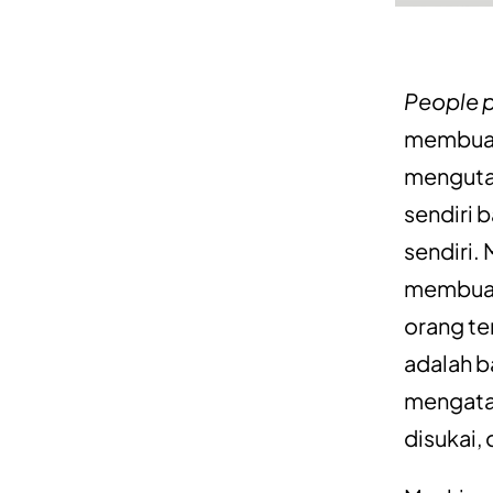
People p
membuat 
mengutam
sendiri 
sendiri.
membuat
orang te
adalah b
mengata
disukai, 