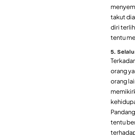
menyemb
takut di
diri ter
tentu me
5. Selal
Terkada
orang ya
orang la
memikirk
kehidupa
Pandanga
tentu be
terhadap