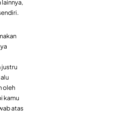
 lainnya,
endiri.
amakan
nya
justru
lalu
n oleh
pi kamu
awab atas