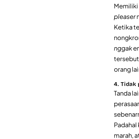
Memiliki
pleaser
m
Ketika 
nongkron
nggak
en
tersebut
orang la
4. Tidak
Tanda la
perasaan
sebenarn
Padahal 
marah, a