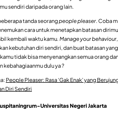
mu sendiri daripada orang lain.
 beberapa tanda seorang
people pleaser
. Coba m
enemukan cara untuk menetapkan batasan dirimu
il kembali waktu kamu
. Manage your behaviour
,
skan kebutuhan diri sendiri, dan buat batasan yang
, kamu tidak bisa menyenangkan semua orang da
n kebahagiaanmu dulu ya ?
ga:
People Pleaser: Rasa ‘Gak Enak’ yang Berujun
n Diri Sendiri
Puspitaningrum-Universitas Negeri Jakarta