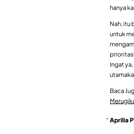
hanya ka
Nah, itu
untuk m
mengamb
priorita
Ingat ya
utamaka
Baca Ju
Merugika
Aprilia 