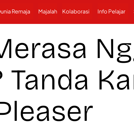
unia Remaja
Majalah
Kolaborasi
Info Pelajar
 Merasa N
? Tanda K
Pleaser