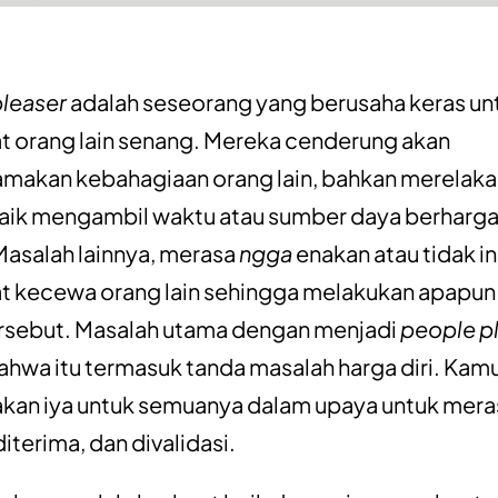
leaser
adalah seseorang yang berusaha keras un
orang lain senang. Mereka cenderung akan
akan kebahagiaan orang lain, bahkan merelakan
baik mengambil waktu atau sumber daya berharg
 Masalah lainnya, merasa
ngga
enakan atau tidak i
 kecewa orang lain sehingga melakukan apapun
rsebut. Masalah utama dengan menjadi
people p
ahwa itu termasuk tanda masalah harga diri. Kamu
kan iya untuk semuanya dalam upaya untuk mera
diterima, dan divalidasi.