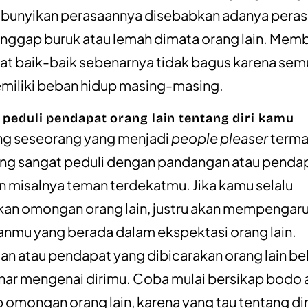
unyikan perasaannya disebabkan adanya pera
anggap buruk atau lemah dimata orang lain. Mem
lihat baik-baik sebenarnya tidak bagus karena se
miliki beban hidup masing-masing.
u peduli pendapat orang lain tentang diri kamu
ng seseorang yang menjadi
people pleaser
terma
ng sangat peduli dengan pandangan atau penda
in misalnya teman terdekatmu. Jika kamu selalu
an omongan orang lain, justru akan mempengaru
nmu yang berada dalam ekspektasi orang lain.
n atau pendapat yang dibicarakan orang lain b
nar mengenai dirimu. Coba mulai bersikap bodo
 omongan orang lain, karena yang tau tentang di