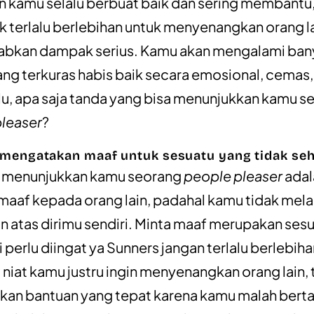
 kamu selalu berbuat baik dan sering membantu
k terlalu berlebihan untuk menyenangkan orang l
bkan dampak serius. Kamu akan mengalami ban
ang terkuras habis baik secara emosional, cemas,
alu, apa saja tanda yang bisa menunjukkan kamu s
leaser
?
u mengatakan maaf untuk sesuatu yang tidak se
g menunjukkan kamu seorang
people pleaser
adal
maaf kepada orang lain, padahal kamu tidak mel
n atas dirimu sendiri. Minta maaf merupakan ses
i perlu diingat ya Sunners jangan terlalu berlebiha
iat kamu justru ingin menyenangkan orang lain, 
bukan bantuan yang tepat karena kamu malah ber