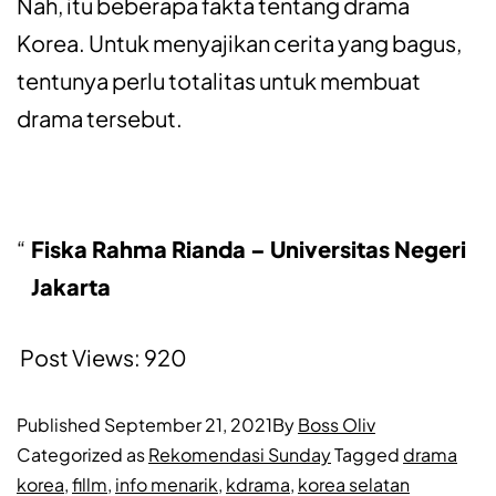
Nah, itu beberapa fakta tentang drama
Korea. Untuk menyajikan cerita yang bagus,
tentunya perlu totalitas untuk membuat
drama tersebut.
Fiska Rahma Rianda – Universitas Negeri
Jakarta
Post Views:
920
Published
September 21, 2021
By
Boss Oliv
Categorized as
Rekomendasi Sunday
Tagged
drama
korea
,
fillm
,
info menarik
,
kdrama
,
korea selatan