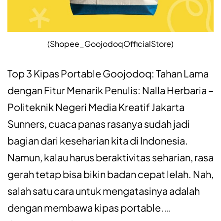
(Shopee_GoojodoqOfficialStore)
Top 3 Kipas Portable Goojodoq: Tahan Lama
dengan Fitur Menarik Penulis: Nalla Herbaria –
Politeknik Negeri Media Kreatif Jakarta
Sunners, cuaca panas rasanya sudah jadi
bagian dari keseharian kita di Indonesia.
Namun, kalau harus beraktivitas seharian, rasa
gerah tetap bisa bikin badan cepat lelah. Nah,
salah satu cara untuk mengatasinya adalah
dengan membawa kipas portable.…