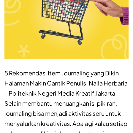
5 Rekomendasi Item Journaling yang Bikin
Halaman Makin Cantik Penulis: Nalla Herbaria
– Politeknik Negeri Media Kreatif Jakarta
Selain membantu menuangkan isi pikiran,
journaling bisa menjadi aktivitas seru untuk
menyalurkan kreativitas. Apalagi kalau setiap