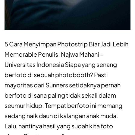
5 Cara Menyimpan Photostrip Biar Jadi Lebih
Memorable Penulis: Najwa Mahani –
Universitas Indonesia Siapa yang senang
berfoto di sebuah photobooth? Pasti
mayoritas dari Sunners setidaknya pernah
berfoto di sana paling tidak sekali dalam
seumur hidup. Tempat berfoto ini memang
sedang naik daun di kalangan anak muda.
Lalu, nantinya hasil yang sudah kita foto