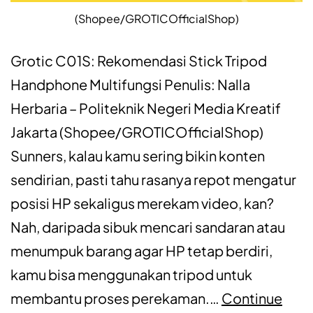
(Shopee/GROTICOfficialShop)
Grotic C01S: Rekomendasi Stick Tripod
Handphone Multifungsi Penulis: Nalla
Herbaria – Politeknik Negeri Media Kreatif
Jakarta (Shopee/GROTICOfficialShop)
Sunners, kalau kamu sering bikin konten
sendirian, pasti tahu rasanya repot mengatur
posisi HP sekaligus merekam video, kan?
Nah, daripada sibuk mencari sandaran atau
menumpuk barang agar HP tetap berdiri,
kamu bisa menggunakan tripod untuk
membantu proses perekaman.…
Continue