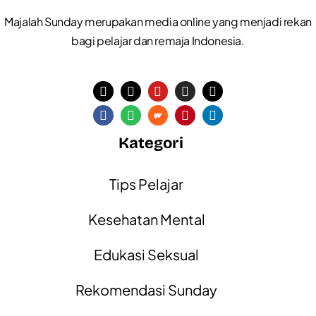
Majalah Sunday merupakan media online yang menjadi rekan
bagi pelajar dan remaja Indonesia.
Kategori
Tips Pelajar
Kesehatan Mental
Edukasi Seksual
Rekomendasi Sunday