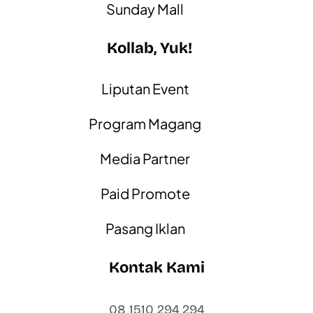
Sunday Mall
Kollab, Yuk!
Liputan Event
Program Magang
Media Partner
Paid Promote
Pasang Iklan
Kontak Kami
08 1510 294 294