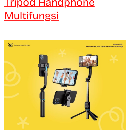
Tripod Handphone
Multifungsi