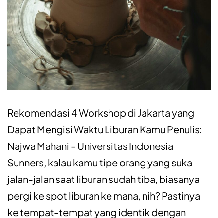
Rekomendasi 4 Workshop di Jakarta yang
Dapat Mengisi Waktu Liburan Kamu Penulis:
Najwa Mahani – Universitas Indonesia
Sunners, kalau kamu tipe orang yang suka
jalan-jalan saat liburan sudah tiba, biasanya
pergi ke spot liburan ke mana, nih? Pastinya
ke tempat-tempat yang identik dengan