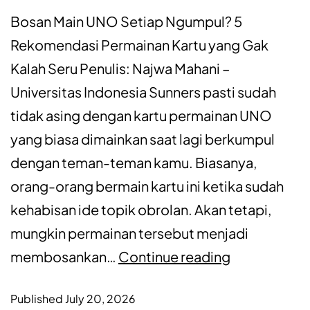
Bosan Main UNO Setiap Ngumpul? 5
Rekomendasi Permainan Kartu yang Gak
Kalah Seru Penulis: Najwa Mahani –
Universitas Indonesia Sunners pasti sudah
tidak asing dengan kartu permainan UNO
yang biasa dimainkan saat lagi berkumpul
dengan teman-teman kamu. Biasanya,
orang-orang bermain kartu ini ketika sudah
kehabisan ide topik obrolan. Akan tetapi,
mungkin permainan tersebut menjadi
membosankan…
Continue reading
Published
July 20, 2026