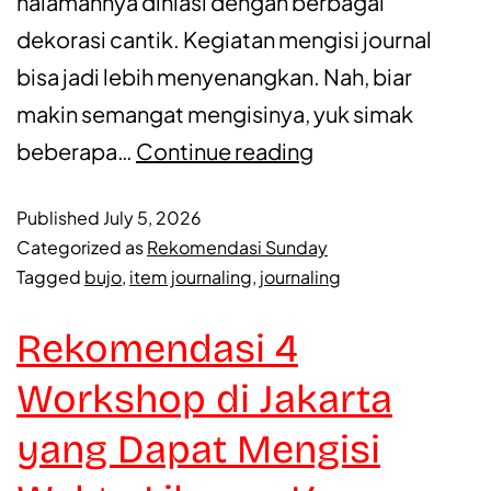
halamannya dihiasi dengan berbagai
dekorasi cantik. Kegiatan mengisi journal
bisa jadi lebih menyenangkan. Nah, biar
makin semangat mengisinya, yuk simak
beberapa…
Continue reading
Published
July 5, 2026
Categorized as
Rekomendasi Sunday
Tagged
bujo
,
item journaling
,
journaling
Rekomendasi 4
Workshop di Jakarta
yang Dapat Mengisi