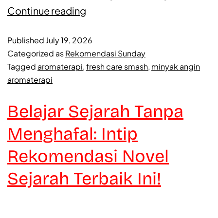
Continue reading
Published
July 19, 2026
Categorized as
Rekomendasi Sunday
Tagged
aromaterapi
,
fresh care smash
,
minyak angin
aromaterapi
Belajar Sejarah Tanpa
Menghafal: Intip
Rekomendasi Novel
Sejarah Terbaik Ini!