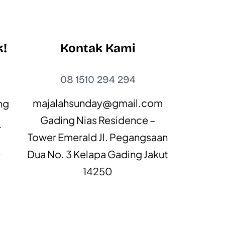
k!
Kontak Kami
t
08 1510 294 294
majalahsunday@gmail.com
ng
Gading Nias Residence –
r
Tower Emerald Jl. Pegangsaan
e
Dua No. 3 Kelapa Gading Jakut
14250