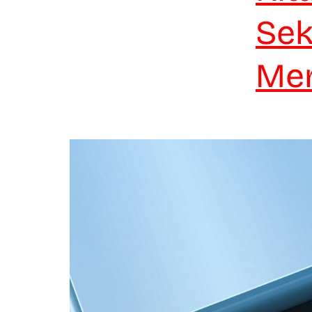
Sek
Men