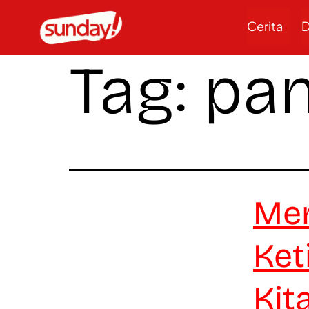
Cerita
D
Tag:
pan
Mer
Ket
Kit