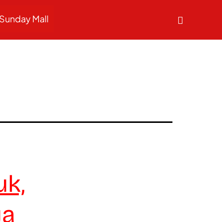
Sunday Mall
uk,
ya