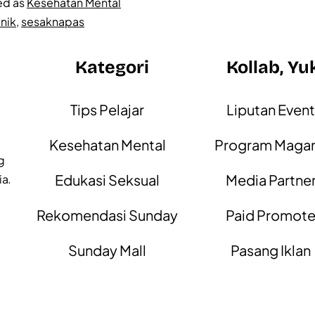
ed as
Kesehatan Mental
nik
,
sesaknapas
Kategori
Kollab, Yu
Tips Pelajar
Liputan Even
Kesehatan Mental
Program Maga
g
Edukasi Seksual
Media Partne
ia.
Rekomendasi Sunday
Paid Promot
Sunday Mall
Pasang Iklan