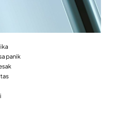
tika
sa panik
sesak
itas
i