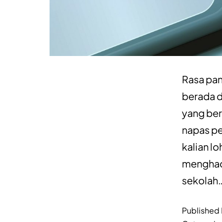
Rasa pan
berada d
yang ber
napas pe
kalian l
menghada
sekolah
Published