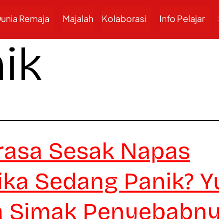
unia Remaja
Majalah
Kolaborasi
Info Pelajar
ik
asa Sesak Napas
ika Sedang Panik? Y
a Simak Penyebabn