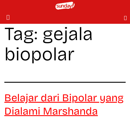
Tag:
gejala
biopolar
Belajar dari Bipolar yang
Dialami Marshanda