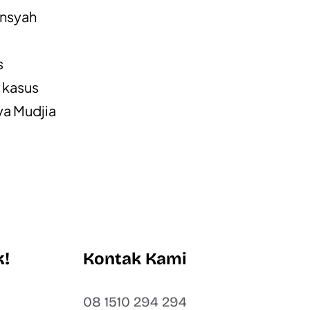
ansyah
s
 kasus
ya Mudjia
k!
Kontak Kami
t
08 1510 294 294