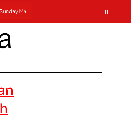
Sunday Mall
a
an
ah