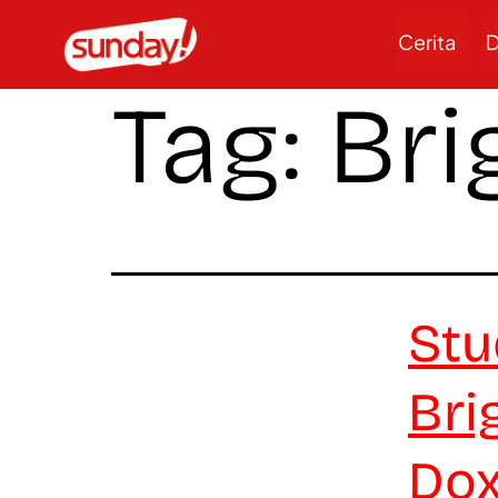
Cerita
D
Tag:
Bri
Stu
Bri
Dox