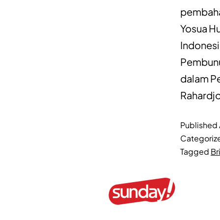
pembahas
Yosua Hu
Indonesia
Pembunuh
dalam Pe
Rahardjo
Published
Categoriz
Tagged
Br