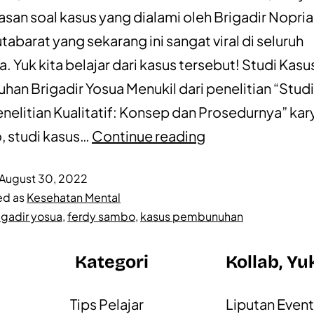
an soal kasus yang dialami oleh Brigadir Nopri
tabarat yang sekarang ini sangat viral di seluruh
. Yuk kita belajar dari kasus tersebut! Studi Kasu
an Brigadir Yosua Menukil dari penelitian “Studi
nelitian Kualitatif: Konsep dan Prosedurnya” kar
, studi kasus…
Continue reading
August 30, 2022
ed as
Kesehatan Mental
igadir yosua
,
ferdy sambo
,
kasus pembunuhan
Kategori
Kollab, Yu
Tips Pelajar
Liputan Even