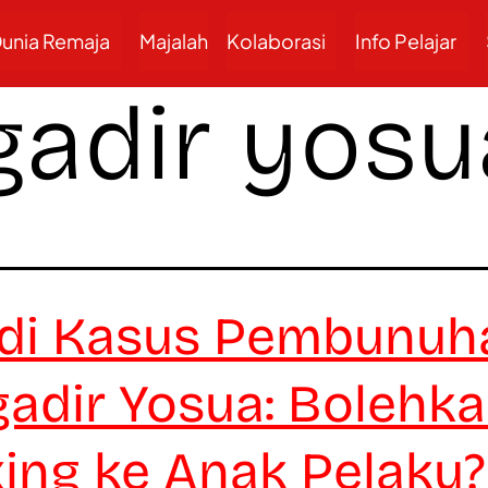
unia Remaja
Majalah
Kolaborasi
Info Pelajar
gadir yosu
di Kasus Pembunuh
gadir Yosua: Bolehk
ing ke Anak Pelaku?