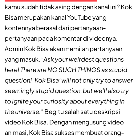
kamu sudah tidak asing dengan kanal ini? Kok
Bisa merupakan kanal YouTube yang
kontennya berasal dari pertanyaan-
pertanyaan pada komentar di videonya.
Admin Kok Bisa akan memilah pertanyaan
yang masuk.
“Ask your weirdest questions
here! There are NO SUCH THINGS as stupid
question! ‘Kok Bisa’ will not only try to answer
seemingly stupid question, but we’ll also try
to ignite your curiosity about everything in
the universe.”
Begitu salah satu deskripsi
video Kok Bisa. Dengan mengusung video
animasi, Kok Bisa sukses membuat orang-