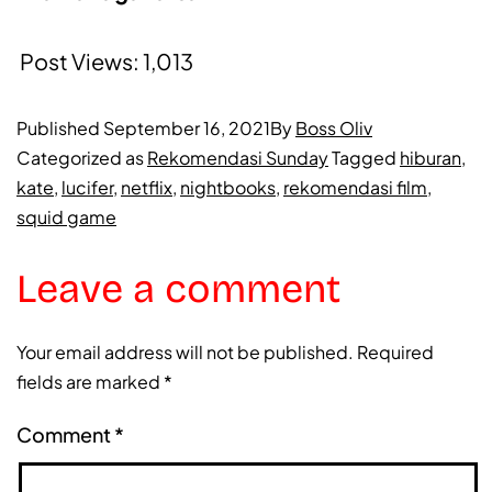
Post Views:
1,013
Published
September 16, 2021
By
Boss Oliv
Categorized as
Rekomendasi Sunday
Tagged
hiburan
,
kate
,
lucifer
,
netflix
,
nightbooks
,
rekomendasi film
,
squid game
Leave a comment
Your email address will not be published.
Required
fields are marked
*
Comment
*