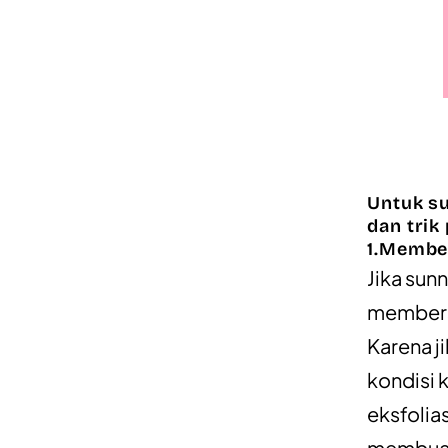
Untuk su
dan trik 
1.Membe
Jika sun
membersi
Karena j
kondisi k
eksfolias
membuat 