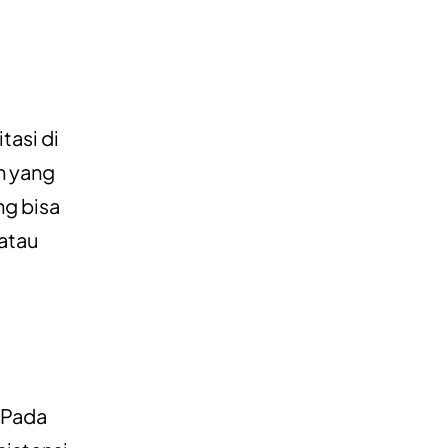
tasi di
n yang
ng bisa
atau
. Pada