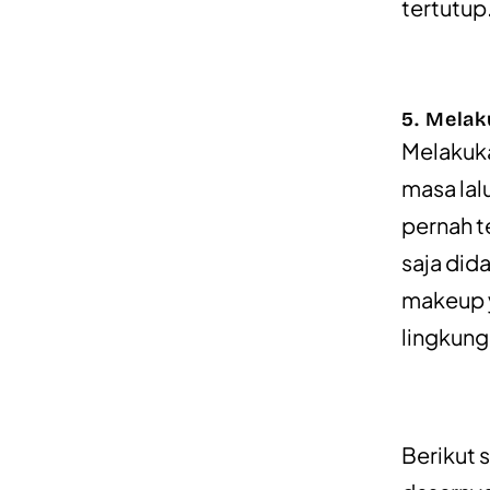
tertutup
5. Mela
Melakuka
masa lal
pernah t
saja did
makeup y
lingkung
Berikut s