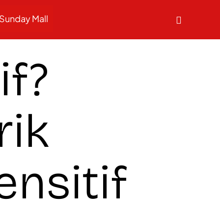
Sunday Mall
if?
rik
nsitif