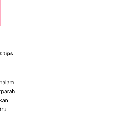
t tips
 malam.
rparah
akan
tru