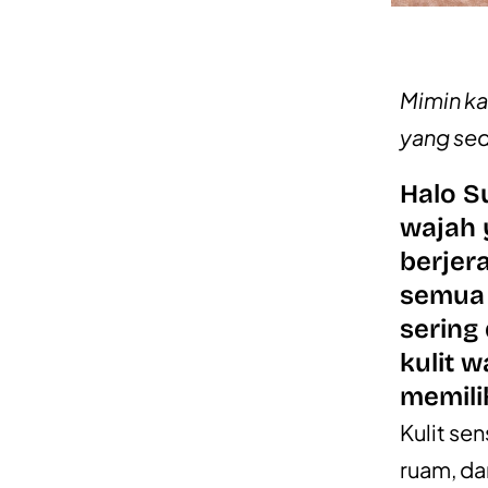
Mimin ka
yang se
Halo S
wajah 
berjera
semua 
sering 
kulit 
memili
Kulit se
ruam, da