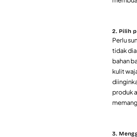
2. Pilih
Perlu sun
tidak d
bahan ba
kulit wa
diingink
produk a
memang d
3. Meng