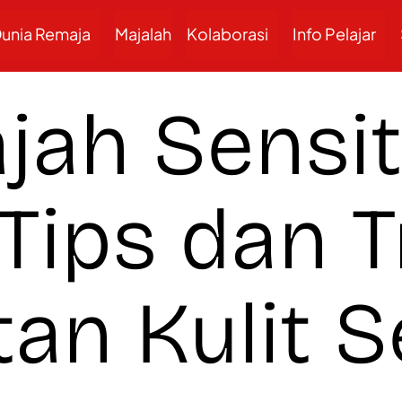
unia Remaja
Majalah
Kolaborasi
Info Pelajar
jah Sensit
Tips dan T
an Kulit Se