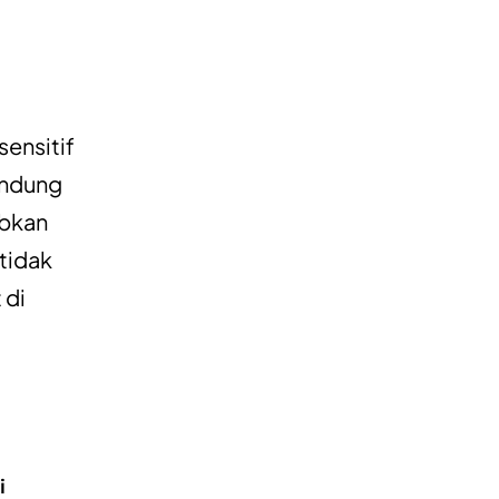
sensitif
andung
abkan
 tidak
 di
i