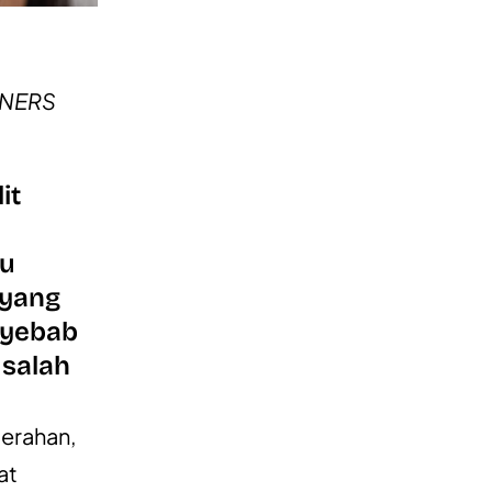
UNNERS
it
tu
 yang
enyebab
 salah
merahan,
at