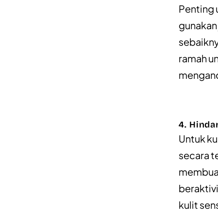
Penting 
gunakan j
sebaikny
ramah un
mengand
4. Hinda
Untuk kul
secara t
membuat k
beraktiv
kulit se