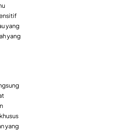
mu
ensitif
au yang
jah yang
langsung
at
in
 khusus
an yang