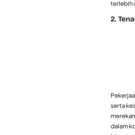
terlebih 
2. Tena
Pekerjaa
serta ke
merekam 
dalam ko