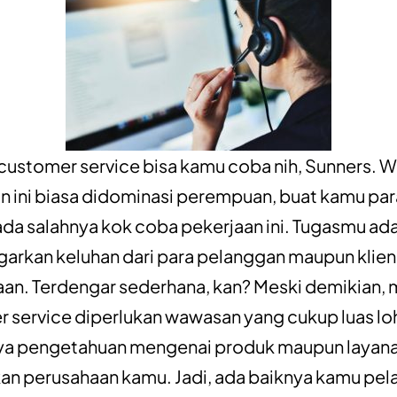
customer service bisa kamu coba nih, Sunners. 
n ini biasa didominasi perempuan, buat kamu para
 ada salahnya kok coba pekerjaan ini. Tugasmu ad
rkan keluhan dari para pelanggan maupun klien
an. Terdengar sederhana, kan? Meski demikian, 
 service diperlukan wawasan yang cukup luas lo
ya pengetahuan mengenai produk maupun layan
an perusahaan kamu. Jadi, ada baiknya kamu pela