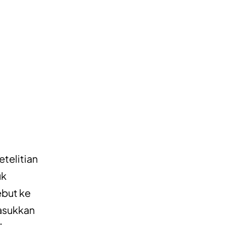
etelitian
uk
ebut ke
masukkan