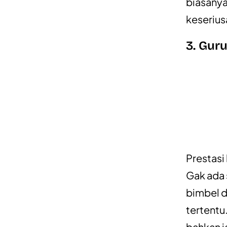
biasanya
keserius
3. Gur
Prestasi
Gak ada 
bimbel d
tertentu
bahkan j