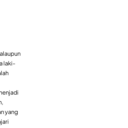
Walaupun
 laki-
alah
menjadi
h,
an yang
jari