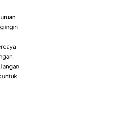
guruan
g ingin
.
ercaya
ingan
 Jangan
k untuk