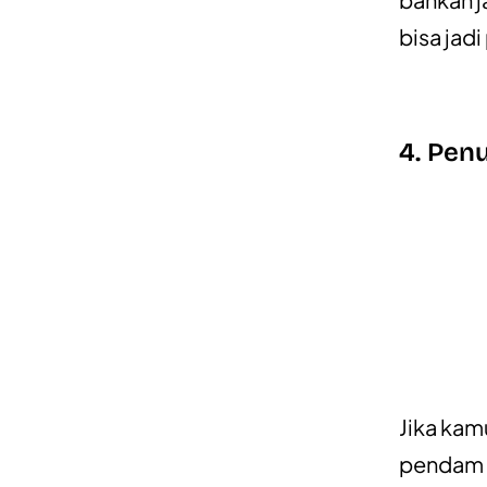
bisa jadi
4. Penu
Jika kam
pendam b