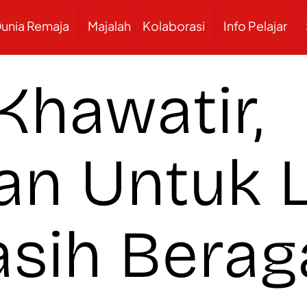
unia Remaja
Majalah
Kolaborasi
Info Pelajar
Khawatir,
an Untuk 
sih Berag