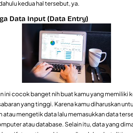
dahulu kedua hal tersebut, ya.
ga Data Input (Data Entry)
n ini cocok banget nih buat kamu yang memiliki k
sabaran yang tinggi. Karena kamu diharuskan unt
atau mengetik data lalu memasukkan data ters
mputer atau database. Selain itu, data yang di