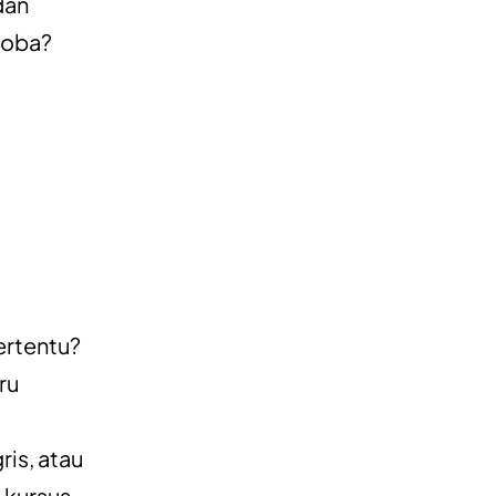
dan
coba?
ertentu?
ru
is, atau
 kursus