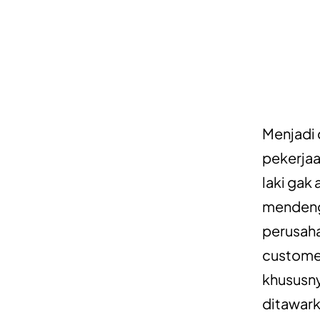
Menjadi 
pekerjaa
laki gak
mendenga
perusaha
customer
khususn
ditawark