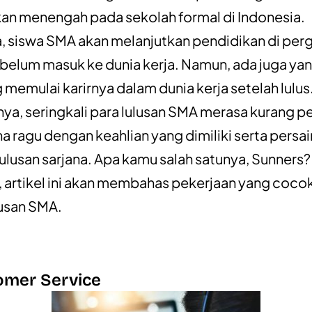
an menengah pada sekolah formal di Indonesia.
, siswa SMA akan melanjutkan pendidikan di per
ebelum masuk ke dunia kerja. Namun, ada juga yan
 memulai karirnya dalam dunia kerja setelah lulus
ya, seringkali para lulusan SMA merasa kurang p
ena ragu dengan keahlian yang dimiliki serta persa
ulusan sarjana. Apa kamu salah satunya, Sunners?
, artikel ini akan membahas pekerjaan yang coco
usan SMA.
tomer Service