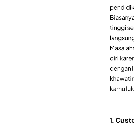
pendidik
Biasanya
tinggi s
langsung
Masalahn
diri kar
dengan l
khawatir
kamu lul
1. Cus