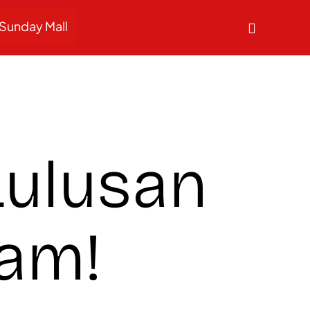
Sunday Mall
Lulusan
am!