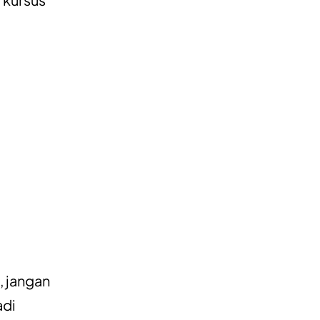
, jangan
adi