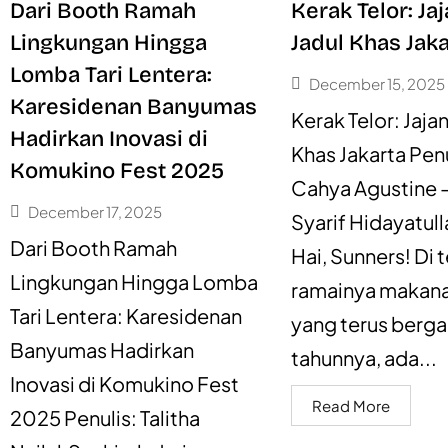
Dari Booth Ramah
Kerak Telor: Ja
Lingkungan Hingga
Jadul Khas Jak
Lomba Tari Lentera:
December 15, 2025
Karesidenan Banyumas
Kerak Telor: Jaja
Hadirkan Inovasi di
Khas Jakarta Penu
Komukino Fest 2025
Cahya Agustine 
December 17, 2025
Syarif Hidayatul
Dari Booth Ramah
Hai, Sunners! Di 
Lingkungan Hingga Lomba
ramainya makanan
Tari Lentera: Karesidenan
yang terus berga
Banyumas Hadirkan
tahunnya, ada...
Inovasi di Komukino Fest
Read More
2025 Penulis: Talitha