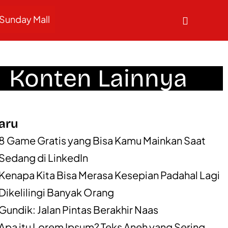
Sunday Mall
Konten Lainnya
aru
8 Game Gratis yang Bisa Kamu Mainkan Saat
Sedang di LinkedIn
Kenapa Kita Bisa Merasa Kesepian Padahal Lagi
Dikelilingi Banyak Orang
Gundik: Jalan Pintas Berakhir Naas
Apa itu Lorem Ipsum? Teks Aneh yang Sering