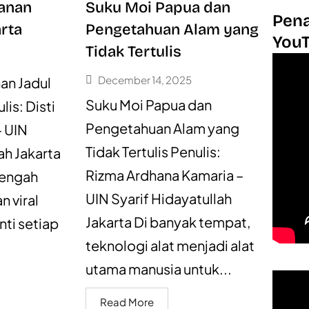
janan
Suku Moi Papua dan
Pena
arta
Pengetahuan Alam yang
You
Tidak Tertulis
December 14, 2025
nan Jadul
Suku Moi Papua dan
lis: Disti
Pengetahuan Alam yang
– UIN
Tidak Tertulis Penulis:
lah Jakarta
Rizma Ardhana Kamaria –
tengah
UIN Syarif Hidayatullah
 viral
Jakarta Di banyak tempat,
nti setiap
teknologi alat menjadi alat
utama manusia untuk...
Read More