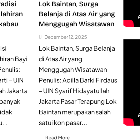
adisi
Lok Baintan, Surga
lahiran
Belanja di Atas Air yang
gkabau
Menggugah Wisatawan
December 12, 2025
isi
Lok Baintan, Surga Belanja
iran Bayi
di Atas Air yang
enulis:
Menggugah Wisatawan
rti – UIN
Penulis: Aqilla Barki Firdaus
ah Jakarta
– UIN Syarif Hidayatullah
 banyak
Jakarta Pasar Terapung Lok
tidak
Baintan merupakan salah
...
satu ikon pasar...
Read More