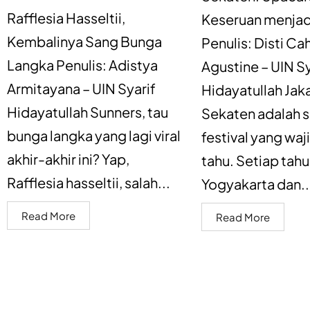
Rafflesia Hasseltii,
Keseruan menjad
Kembalinya Sang Bunga
Penulis: Disti Ca
Langka Penulis: Adistya
Agustine – UIN Sy
Armitayana – UIN Syarif
Hidayatullah Jak
Hidayatullah Sunners, tau
Sekaten adalah s
bunga langka yang lagi viral
festival yang wa
akhir-akhir ini? Yap,
tahu. Setiap tahu
Rafflesia hasseltii, salah...
Yogyakarta dan..
Read More
Read More