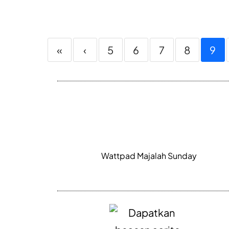
«
‹
5
6
7
8
9
Wattpad Majalah Sunday