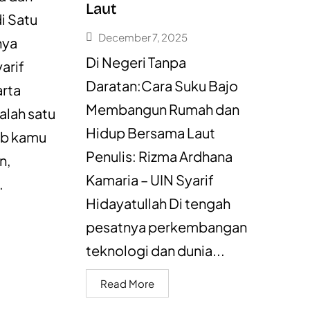
Laut
i Satu
December 7, 2025
hya
Di Negeri Tanpa
arif
Daratan:Cara Suku Bajo
arta
Membangun Rumah dan
alah satu
Hidup Bersama Laut
jib kamu
Penulis: Rizma Ardhana
n,
Kamaria – UIN Syarif
.
Hidayatullah Di tengah
pesatnya perkembangan
teknologi dan dunia...
Read More