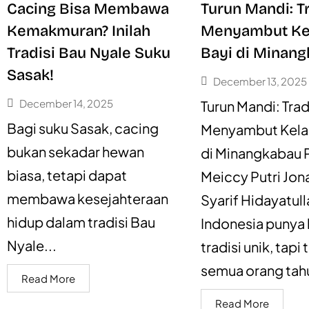
Cacing Bisa Membawa
Turun Mandi: Tr
Kemakmuran? Inilah
Menyambut Ke
Tradisi Bau Nyale Suku
Bayi di Minan
Sasak!
December 13, 2025
December 14, 2025
Turun Mandi: Trad
Bagi suku Sasak, cacing
Menyambut Kelah
bukan sekadar hewan
di Minangkabau P
biasa, tetapi dapat
Meiccy Putri Jona
membawa kesejahteraan
Syarif Hidayatull
hidup dalam tradisi Bau
Indonesia punya
Nyale...
tradisi unik, tapi 
semua orang tahu
Read More
Read More