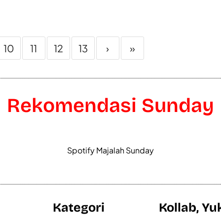
10
11
12
13
›
»
Rekomendasi Sunday
Spotify Majalah Sunday
Kategori
Kollab, Yu