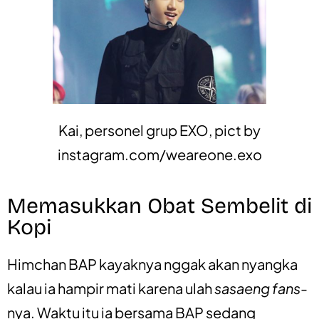
Kai, personel grup EXO, pict by
instagram.com/weareone.exo
Memasukkan Obat Sembelit di
Kopi
Himchan BAP kayaknya nggak akan nyangka
kalau ia hampir mati karena ulah
sasaeng fans
-
nya. Waktu itu ia bersama BAP sedang