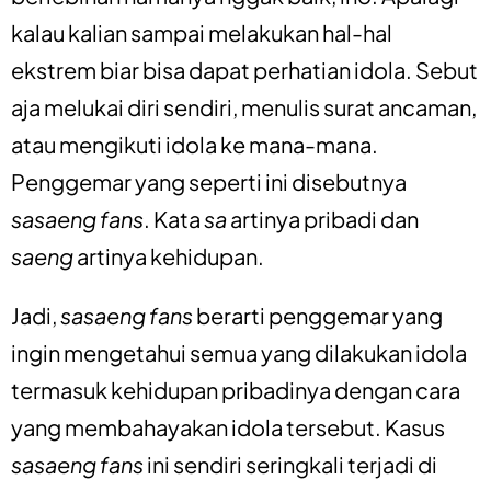
kalau kalian sampai melakukan hal-hal
ekstrem biar bisa dapat perhatian idola. Sebut
aja melukai diri sendiri, menulis surat ancaman,
atau mengikuti idola ke mana-mana.
Penggemar yang seperti ini disebutnya
sasaeng fans
. Kata
sa
artinya pribadi dan
saeng
artinya kehidupan.
Jadi,
sasaeng fans
berarti penggemar yang
ingin mengetahui semua yang dilakukan idola
termasuk kehidupan pribadinya dengan cara
yang membahayakan idola tersebut. Kasus
sasaeng fans
ini sendiri seringkali terjadi di