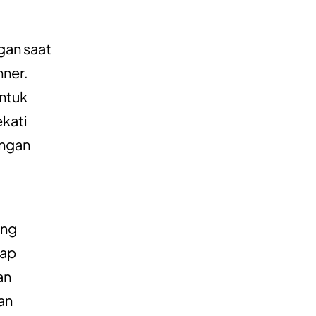
gan saat
nner.
untuk
ekati
ingan
ung
gap
an
an