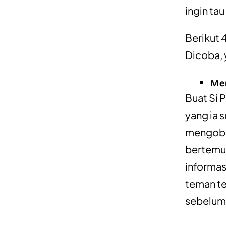
ingin ta
Berikut 
Dicoba, 
Men
Buat Si 
yang ia 
mengobro
bertemu 
informas
teman te
sebelum 