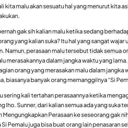
li kita malu akan sesuatu hal yang menurut kita a
lakukan.
pernah gak sih kalian malu ketika sedang berhad
rang yang kalian suka? Itu hal yang sangat wajar 
n. Namun, perasaan malu tersebut tidak semua o
alu merasakannya dalam jangka waktu yang lama.
agian orang yang merasakan malu dalam jangka 
a, biasanya banyak orang memanggilnya “Si Pem
u sering kali tertahan perasaannya ketika menga
g lho. Sunner, dari kalian semua ada yang suka t
in Mengungkapkan Perasaan ke seseorang gak ni
 Si Pemalu juga bisa buat orang lain penasaran s