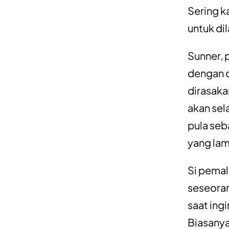
Sering ka
untuk di
Sunner, 
dengan o
dirasaka
akan sel
pula seb
yang lam
Si pemal
seseoran
saat ing
Biasanya