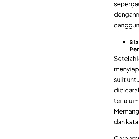
sepergau
denganny
canggung
Sia
Pe
Setelah 
menyiap
sulit unt
dibicara
terlalu 
Memanglah
dan kata
Cara amp