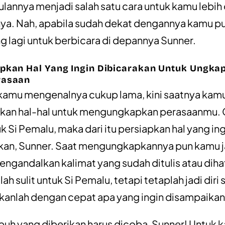
lannya menjadi salah satu cara untuk kamu lebih
a. Nah, apabila sudah dekat dengannya kamu pu
 lagi untuk berbicara di depannya Sunner.
pkan Hal Yang Ingin Dibicarakan Untuk Ungka
rasaan
kamu mengenalnya cukup lama, kini saatnya kam
kan hal-hal untuk mengungkapkan perasaanmu.
uk Si Pemalu, maka dari itu persiapkan hal yang in
kan, Sunner. Saat mengungkapkannya pun kamu 
mengandalkan kalimat yang sudah ditulis atau diha
 sulit untuk Si Pemalu, tetapi tetaplah jadi diri 
kanlah dengan cepat apa yang ingin disampaikan
uh yang diberikan harus dicoba, Sunner! Untuk 