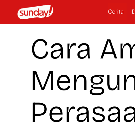
Cerita
D
Cara A
Mengun
Perasaa