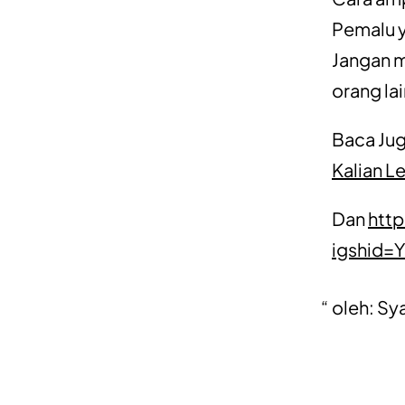
Pemalu y
Jangan m
orang l
Baca Ju
Kalian L
Dan
htt
igshid
oleh: Sy