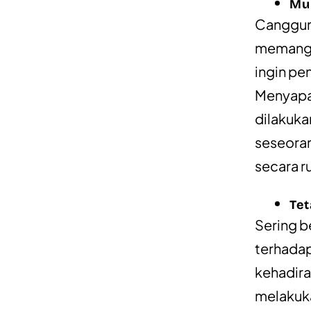
Mu
Canggung
memangla
ingin pe
Menyapa 
dilakuka
seseoran
secara ru
Tet
Sering b
terhadap
kehadira
melakuk