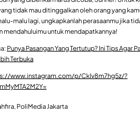
ang tidak mau ditinggalkan oleh orang yang kamu
alu-malu lagi, ungkapkanlah perasaanmu jika tida
ain mendahuluimu untuk mendapatkannya!
ga:
Punya Pasangan Yang Tertutup? Ini Tips Agar 
ebih Terbuka
ps://www.instagram.com/p/CkIv8m7hg5z/?
=YmMyMTA2M2Y=
ahfira, PoliMedia Jakarta