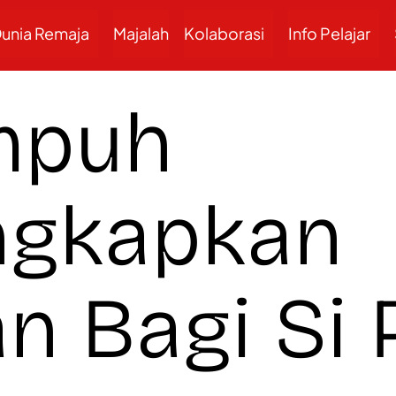
unia Remaja
Majalah
Kolaborasi
Info Pelajar
mpuh
gkapkan
n Bagi Si