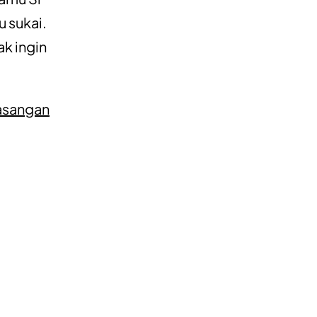
 sukai.
k ingin
Pasangan