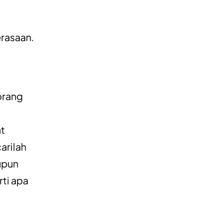
rasaan.
orang
at
arilah
upun
ti apa