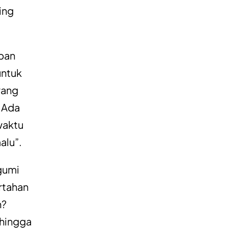
sing
apan
untuk
rang
 Ada
waktu
alu”.
gumi
ertahan
h?
ehingga