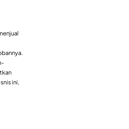
menjual
cobannya.
n-
atkan
nis ini,