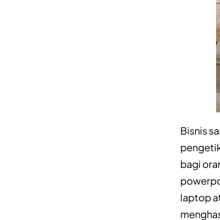
Bisnis s
pengetik
bagi ora
powerpo
laptop a
menghasi