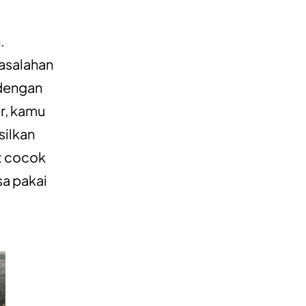
.
asalahan
 dengan
ar, kamu
silkan
t cocok
sa pakai