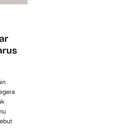
ar
arus
ain
segera
uk
amu
sebut