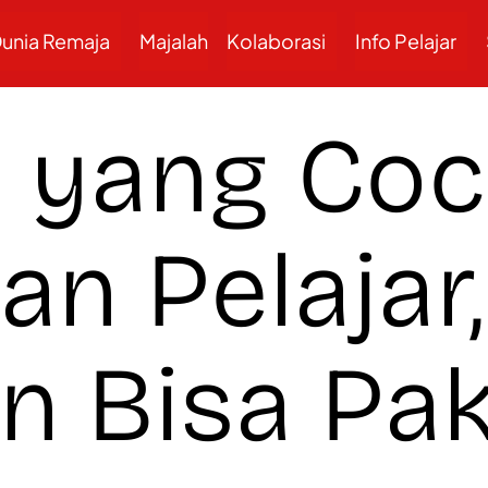
unia Remaja
Majalah
Kolaborasi
Info Pelajar
s yang Co
kan Pelajar
an Bisa Pak