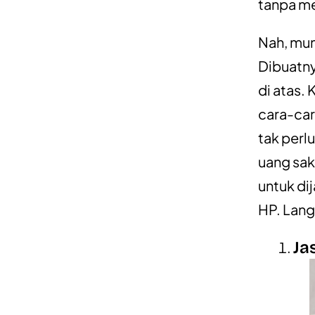
tanpa m
Nah, mun
Dibuatny
di atas.
cara-car
tak perl
uang sak
untuk di
HP. Lang
Ja