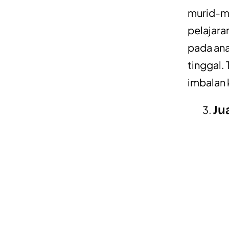
murid-mu
pelajara
pada ana
tinggal.
imbalan 
Ju