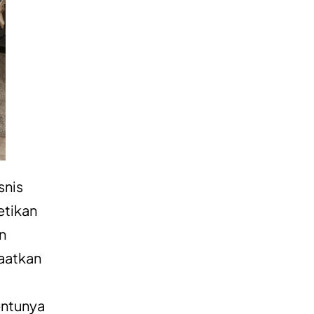
snis
etikan
n
aatkan
entunya