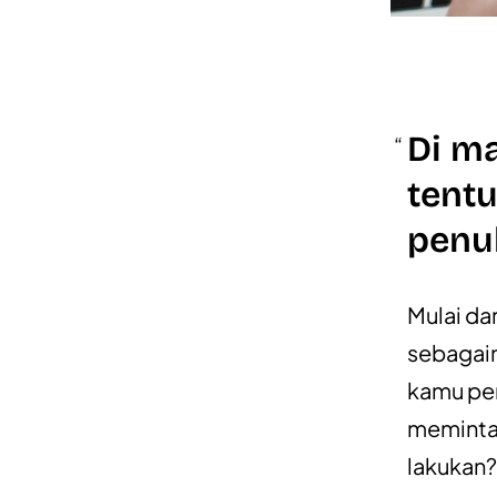
Di ma
tent
penu
Mulai dar
sebagain
kamu pen
meminta 
lakukan