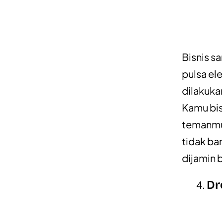
Bisnis s
pulsa el
dilakuka
Kamu bis
temanmu 
tidak ba
dijamin 
Dr