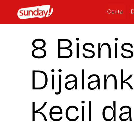
Cerita
D
8 Bisni
Dijalan
Kecil d