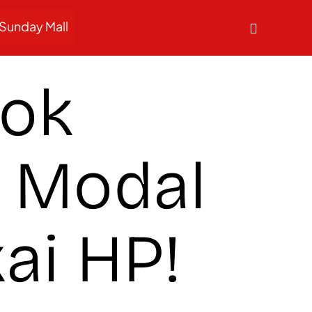
Sunday Mall
cok
, Modal
ai HP!