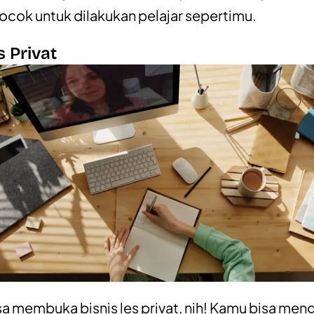
ocok untuk dilakukan pelajar sepertimu.
s Privat
a membuka bisnis les privat, nih! Kamu bisa men