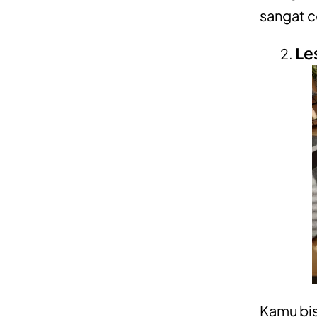
sangat c
Le
Kamu bis