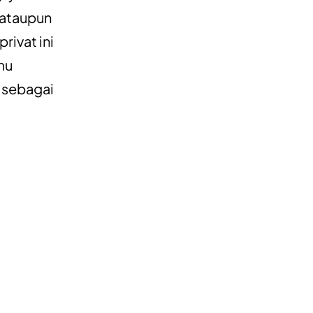
 ataupun
rivat ini
mu
a sebagai