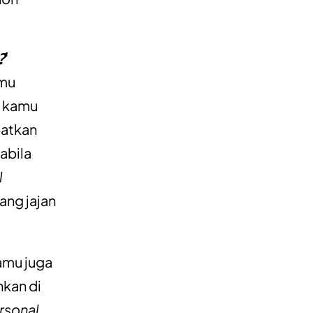
?
‘
amu
h kamu
patkan
abila
l
ng jajan
amu juga
hkan di
rsonal