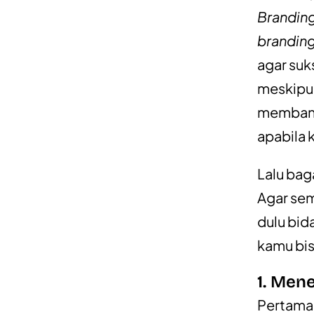
Brandin
brandin
agar suks
meskipun
memban
apabila 
Lalu ba
Agar sem
dulu bid
kamu bis
1. Men
Pertama