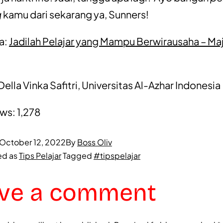
g
kamu dari sekarang ya, Sunners!
a:
Jadilah Pelajar yang Mampu Berwirausaha – Ma
Della Vinka Safitri, Universitas Al-Azhar Indonesia
ews:
1,278
October 12, 2022
By
Boss Oliv
ed as
Tips Pelajar
Tagged
#tipspelajar
ve a comment