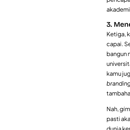
akademi
3. Men
Ketiga, 
capai. Se
bangun 
universi
kamu ju
brandin
tambaha
Nah,
gim
pasti ak
dunia ker