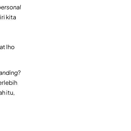
personal
i kita
at lho
randing
?
erlebih
h itu,