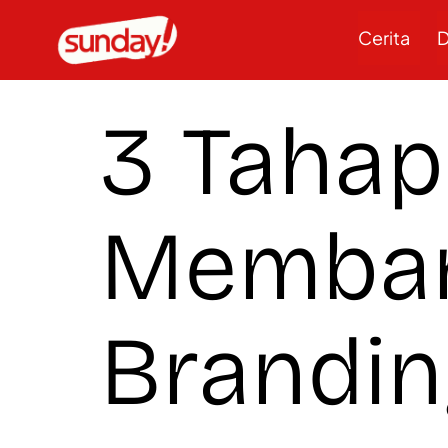
Cerita
D
3 Tahap
Memban
Brandin