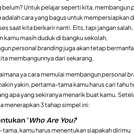
g
belum? Untuk pelajar seperti kita, membangun
g
adalah cara yang bagus untuk mempersiapkan dir
es saat kita berkarir nanti. Eits, tapi jangan salah,
 kamu masih duduk di bangku sekolah,
gun
personal branding
juga akan tetap bermanfa
kita membangunnya dari sekarang.
gaimana ya cara memulai membangun
personal b
akin yakin, pertama-tama kamu harus cari tahu t
ang apa yang sekiranya menarik buat kamu. Setela
a menerapkan 3 tahap simpel ini:
entukan ‘
Who Are You?
‘
-tama, kamu harus menentukan siapakah dirimu