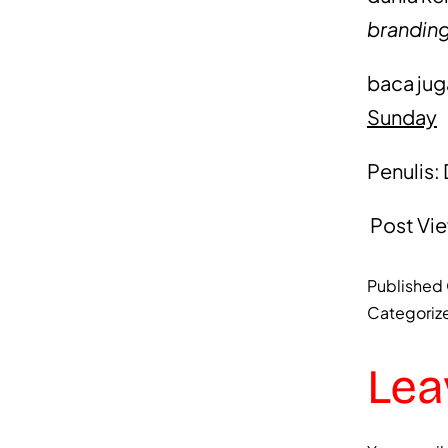
brandin
baca jug
Sunday
Penulis: 
Post Vi
Published
Categoriz
Lea