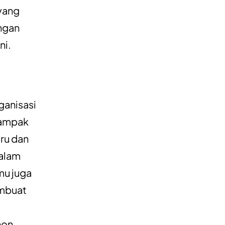
 yang
angan
ni.
ganisasi
dampak
ru dan
dalam
mu juga
embuat
non