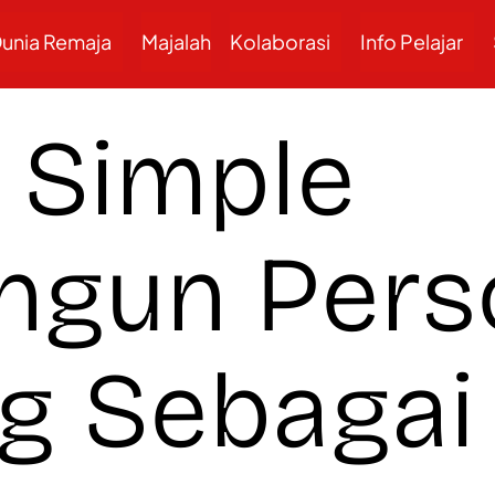
unia Remaja
Majalah
Kolaborasi
Info Pelajar
 Simple
gun Pers
g Sebagai 