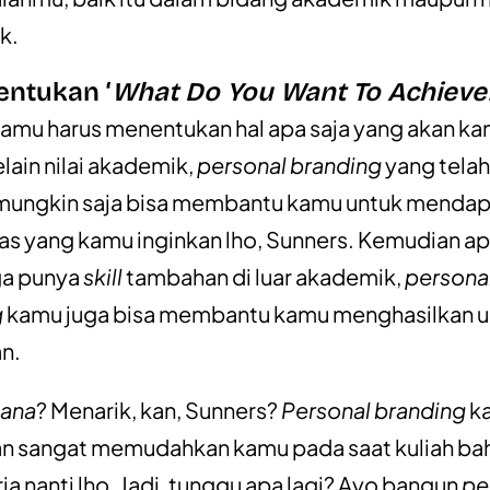
k.
entukan ‘
What Do You Want To Achieve
kamu harus menentukan hal apa saja yang akan k
lain nilai akademik,
personal branding
yang tela
mungkin saja bisa membantu kamu untuk menda
tas yang kamu inginkan lho, Sunners. Kemudian ap
ga punya
skill
tambahan di luar akademik,
persona
g
kamu juga bisa membantu kamu menghasilkan ua
n.
ana
? Menarik, kan, Sunners?
Personal branding
k
an sangat memudahkan kamu pada saat kuliah ba
ja nanti lho. Jadi, tunggu apa lagi? Ayo bangun
pe