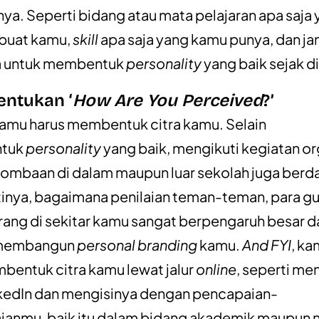
ya. Seperti bidang atau mata pelajaran apa saja
 buat kamu,
skill
apa saja yang kamu punya, dan j
ga untuk membentuk
personality
yang baik sejak di
entukan ‘
How Are You Perceived
?’
amu harus membentuk citra kamu. Selain
tuk
personality
yang baik, mengikuti kegiatan or
lombaan di dalam maupun luar sekolah juga ber
tinya, bagaimana penilaian teman-teman, para gu
ang di sekitar kamu sangat berpengaruh besar 
 membangun
personal branding
kamu.
And FYI
, ka
bentuk citra kamu lewat jalur
online
, seperti m
kedIn dan mengisinya dengan pencapaian-
anmu, baik itu dalam bidang akademik maupun 