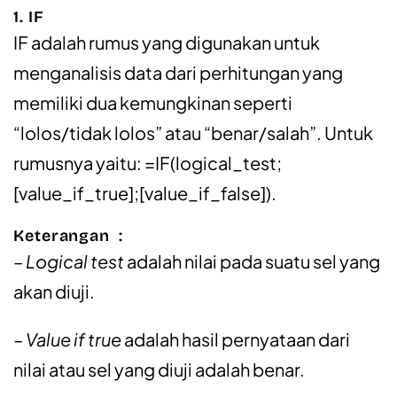
1. IF
IF adalah rumus yang digunakan untuk
menganalisis data dari perhitungan yang
memiliki dua kemungkinan seperti
“lolos/tidak lolos” atau “benar/salah”. Untuk
rumusnya yaitu: =IF(logical_test;
[value_if_true];[value_if_false]).
Keterangan :
– Logical test
adalah nilai pada suatu sel yang
akan diuji.
– Value if true
adalah hasil pernyataan dari
nilai atau sel yang diuji adalah benar.