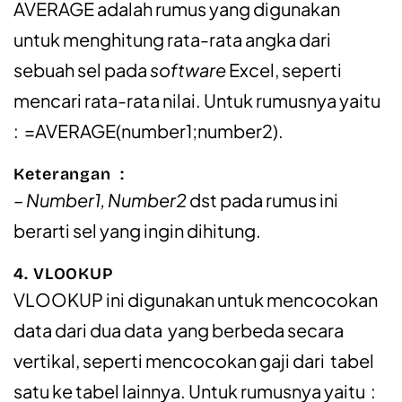
AVERAGE adalah rumus yang digunakan
untuk menghitung rata-rata angka dari
sebuah sel pada
software
Excel, seperti
mencari rata-rata nilai. Untuk rumusnya yaitu
: =AVERAGE(number1;number2).
Keterangan :
– Number1, Number2
dst pada rumus ini
berarti sel yang ingin dihitung.
4. VLOOKUP
VLOOKUP ini digunakan untuk mencocokan
data dari dua data yang berbeda secara
vertikal, seperti mencocokan gaji dari tabel
satu ke tabel lainnya. Untuk rumusnya yaitu :