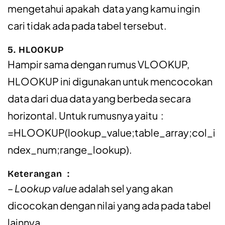
mengetahui apakah data yang kamu ingin
cari tidak ada pada tabel tersebut.
5. HLOOKUP
Hampir sama dengan rumus VLOOKUP,
HLOOKUP ini digunakan untuk mencocokan
data dari dua data yang berbeda secara
horizontal. Untuk rumusnya yaitu :
=HLOOKUP(lookup_value;table_array;col_i
ndex_num;range_lookup).
Keterangan :
– Lookup value
adalah sel yang akan
dicocokan dengan nilai yang ada pada tabel
lainnya.