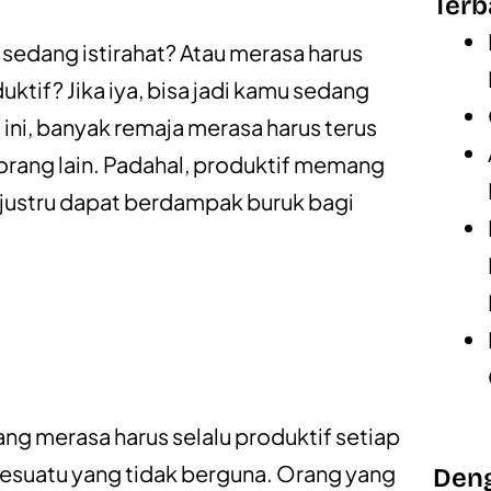
Terb
 sedang istirahat? Atau merasa harus
ktif? Jika iya, bisa jadi kamu sedang
g ini, banyak remaja merasa harus terus
i orang lain. Padahal, produktif memang
n justru dapat berdampak buruk bagi
!
ang merasa harus selalu produktif setiap
sesuatu yang tidak berguna. Orang yang
Deng