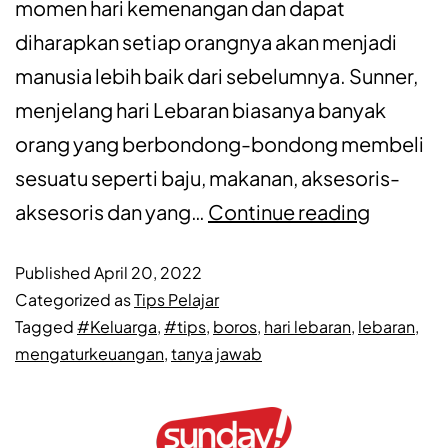
momen hari kemenangan dan dapat
diharapkan setiap orangnya akan menjadi
manusia lebih baik dari sebelumnya. Sunner,
menjelang hari Lebaran biasanya banyak
orang yang berbondong-bondong membeli
sesuatu seperti baju, makanan, aksesoris-
aksesoris dan yang…
Continue reading
Published
April 20, 2022
Categorized as
Tips Pelajar
Tagged
#Keluarga
,
#tips
,
boros
,
hari lebaran
,
lebaran
,
mengaturkeuangan
,
tanya jawab