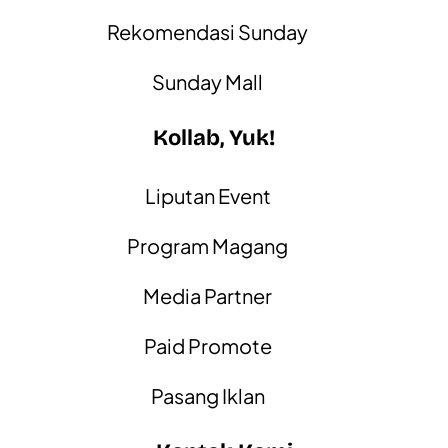
Rekomendasi Sunday
Sunday Mall
Kollab, Yuk!
Liputan Event
Program Magang
Media Partner
Paid Promote
Pasang Iklan