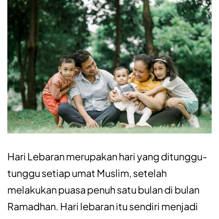
Hari Lebaran merupakan hari yang ditunggu-
tunggu setiap umat Muslim, setelah
melakukan puasa penuh satu bulan di bulan
Ramadhan. Hari lebaran itu sendiri menjadi