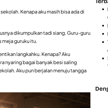
Terb
 sekolah. Kenapa aku masih bisa ada di
rusnya dikumpulkan tadi siang. Guru-guru
 meja guruku itu.
ghentikan langkahku. Kenapa? Aku
a nyaring bagai banyak besi saling
ekolah. Aku pun berjalan menuju tangga
Deng