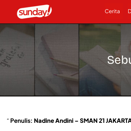
Cerita
D
Sebu
Penulis:
Nadine Andini – SMAN 21 JAKART