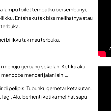
ka lampu toilet tempatku bersembunyi,
ikku. Entah aku tak bisa melihatnya atau
u terbuka.
i bilikku tak mau terbuka.
ri menuju gerbang sekolah. Ketika aku
u mencoba mencari jalan lain.
…
ir di pelipis. Tubuhku gemetar ketakutan.
 lagi. Aku berhenti ketika melihat sapu