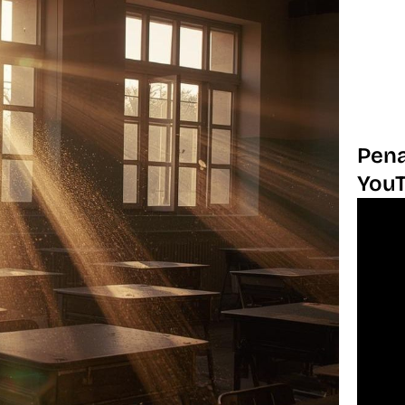
Pena
You