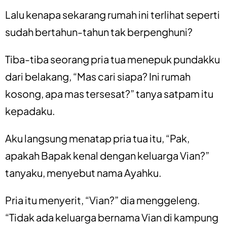
Lalu kenapa sekarang rumah ini terlihat seperti
sudah bertahun-tahun tak berpenghuni?
Tiba-tiba seorang pria tua menepuk pundakku
dari belakang, “Mas cari siapa? Ini rumah
kosong, apa mas tersesat?” tanya satpam itu
kepadaku.
Aku langsung menatap pria tua itu, “Pak,
apakah Bapak kenal dengan keluarga Vian?”
tanyaku, menyebut nama Ayahku.
Pria itu menyerit, “Vian?” dia menggeleng.
“Tidak ada keluarga bernama Vian di kampung