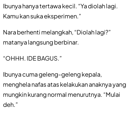
Ibunya hanya tertawa kecil. “Ya diolah lagi.
Kamu kan suka eksperimen.”
Nara berhenti melangkah, “Diolah lagi?”
matanya langsung berbinar.
“OHHH. IDE BAGUS.”
Ibunya cuma geleng-geleng kepala,
menghela nafas atas kelakukan anaknya yang
mungkin kurang normal menurutnya. “Mulai
deh.”