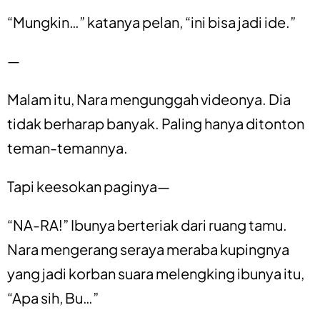
“Mungkin…” katanya pelan, “ini bisa jadi ide.”
—
Malam itu, Nara mengunggah videonya. Dia
tidak berharap banyak. Paling hanya ditonton
teman-temannya.
Tapi keesokan paginya—
“NA-RA!” Ibunya berteriak dari ruang tamu.
Nara mengerang seraya meraba kupingnya
yang jadi korban suara melengking ibunya itu,
“Apa sih, Bu…”