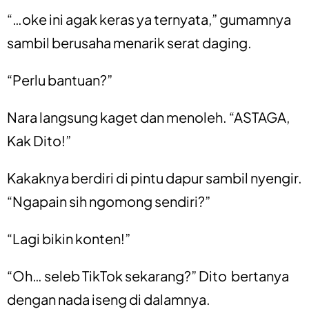
“…oke ini agak keras ya ternyata,” gumamnya
sambil berusaha menarik serat daging.
“Perlu bantuan?”
Nara langsung kaget dan menoleh. “ASTAGA,
Kak Dito!”
Kakaknya berdiri di pintu dapur sambil nyengir.
“Ngapain sih ngomong sendiri?”
“Lagi bikin konten!”
“Oh… seleb TikTok sekarang?” Dito bertanya
dengan nada iseng di dalamnya.