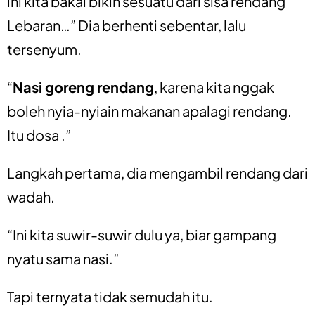
ini kita bakal bikin sesuatu dari sisa rendang
Lebaran…” Dia berhenti sebentar, lalu
tersenyum.
“
Nasi goreng rendang
, karena kita nggak
boleh nyia-nyiain makanan apalagi rendang.
Itu dosa .”
Langkah pertama, dia mengambil rendang dari
wadah.
“Ini kita suwir-suwir dulu ya, biar gampang
nyatu sama nasi.”
Tapi ternyata tidak semudah itu.