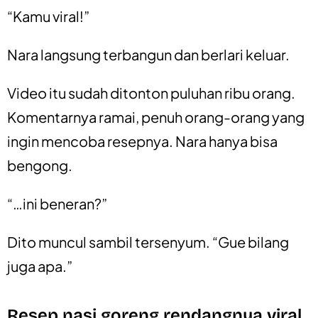
“Kamu viral!”
Nara langsung terbangun dan berlari keluar.
Video itu sudah ditonton puluhan ribu orang.
Komentarnya ramai, penuh orang-orang yang
ingin mencoba resepnya. Nara hanya bisa
bengong.
“…ini beneran?”
Dito muncul sambil tersenyum. “Gue bilang
juga apa.”
Resep nasi goreng rendangnya viral.