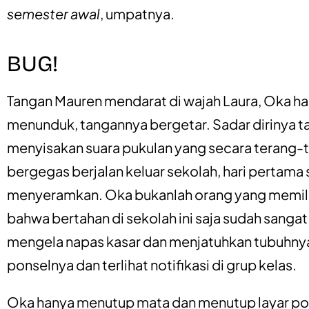
semester awal
, umpatnya.
BUG!
Tangan Mauren mendarat di wajah Laura, Oka h
menunduk, tangannya bergetar. Sadar dirinya ta
menyisakan suara pukulan yang secara terang-
bergegas berjalan keluar sekolah, hari pertam
menyeramkan. Oka bukanlah orang yang memili
bahwa bertahan di sekolah ini saja sudah sang
mengela napas kasar dan menjatuhkan tubuhnya
ponselnya dan terlihat notifikasi di grup kelas.
Oka hanya menutup mata dan menutup layar pons