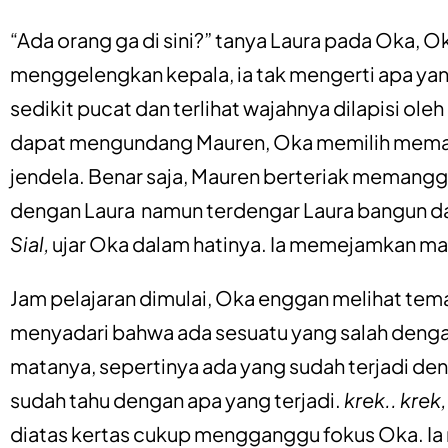
“Ada orang ga di sini?” tanya Laura pada Oka
menggelengkan kepala, ia tak mengerti apa yan
sedikit pucat dan terlihat wajahnya dilapisi oleh
dapat mengundang Mauren, Oka memilih memali
jendela. Benar saja, Mauren berteriak memanggil 
dengan Laura namun terdengar Laura bangun da
Sial,
ujar Oka dalam hatinya. Ia memejamkan ma
Jam pelajaran dimulai, Oka enggan melihat tem
menyadari bahwa ada sesuatu yang salah dengan 
matanya, sepertinya ada yang sudah terjadi denga
sudah tahu dengan apa yang terjadi.
krek.. krek
diatas kertas cukup mengganggu fokus Oka. Ia 