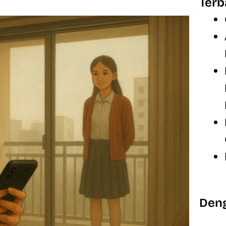
Terb
Deng