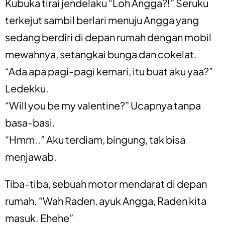
Kubuka tirai jendelaku “Loh Angga?!” Seruku
terkejut sambil berlari menuju Angga yang
sedang berdiri di depan rumah dengan mobil
mewahnya, setangkai bunga dan cokelat.
“Ada apa pagi-pagi kemari, itu buat aku yaa?”
Ledekku.
“Will you be my valentine?” Ucapnya tanpa
basa-basi.
“Hmm..” Aku terdiam, bingung, tak bisa
menjawab.
Tiba-tiba, sebuah motor mendarat di depan
rumah. “Wah Raden, ayuk Angga, Raden kita
masuk. Ehehe”