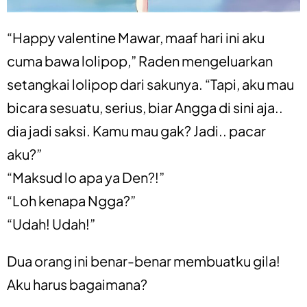
“Happy valentine Mawar, maaf hari ini aku
cuma bawa lolipop,” Raden mengeluarkan
setangkai lolipop dari sakunya. “Tapi, aku mau
bicara sesuatu, serius, biar Angga di sini aja..
dia jadi saksi. Kamu mau gak? Jadi.. pacar
aku?”
“Maksud lo apa ya Den?!”
“Loh kenapa Ngga?”
“Udah! Udah!”
Dua orang ini benar-benar membuatku gila!
Aku harus bagaimana?