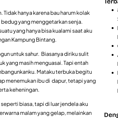
Terb
. Tidak hanya karena bau harum kolak
a bedug yang menggetarkan senja.
suatu yang hanya bisa kualami saat aku
engan Kampung Bintang.
un untuk sahur. Biasanya diriku sulit
tuk yang masih menguasai. Tapi entah
bangunkanku. Mataku terbuka begitu
rap menemukan ibu di dapur, tetapi yang
serta keheningan.
erti biasa, tapi di luar jendela aku
 berwarna malam yang gelap, melainkan
Deng