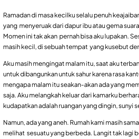
Ramadan di masa kecilku selalu penuh keajaiban
yang menyeruak dari dapur ibu atau gema suar
Momen ini tak akan pernah bisa aku lupakan. Se
masih kecil, di sebuah tempat yang kusebut d
Aku masih mengingat malam itu, saat aku terbang
untuk dibangunkan untuk sahur karena rasa kan
mengapa malam itu seakan-akan ada yang mem
saja. Aku melangkah keluar dari kamarku berha
kudapatkan adalah ruangan yang dingin, sunyi 
Namun, ada yang aneh. Rumah kami masih sama sep
melihat sesuatu yang berbeda. Langit tak lagi