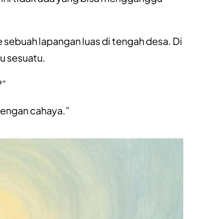
e sebuah lapangan luas di tengah desa. Di
gu sesuatu.
?”
 dengan cahaya.”