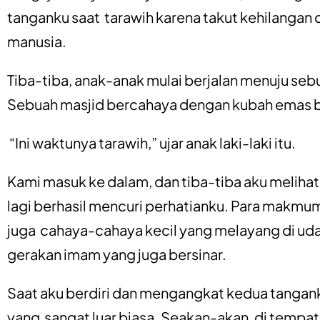
tanganku saat tarawih karena takut kehilangan 
manusia.
Tiba-tiba, anak-anak mulai berjalan menuju seb
Sebuah masjid bercahaya dengan kubah emas b
“Ini waktunya tarawih,” ujar anak laki-laki itu.
Kami masuk ke dalam, dan tiba-tiba aku melihat 
lagi berhasil mencuri perhatianku. Para makmum
juga cahaya-cahaya kecil yang melayang di udar
gerakan imam yang juga bersinar.
Saat aku berdiri dan mengangkat kedua tangan
yang sangat luar biasa. Seakan-akan, di tempat