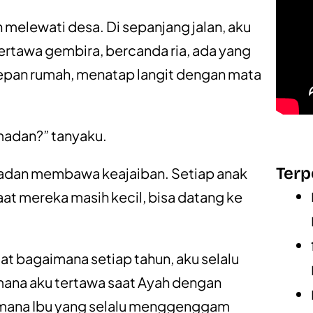
an melewati desa. Di sepanjang jalan, aku
ertawa gembira, bercanda ria, ada yang
depan rumah, menatap langit dengan mata
amadan?” tanyaku.
Terp
dan membawa keajaiban. Setiap anak
t mereka masih kecil, bisa datang ke
 bagaimana setiap tahun, aku selalu
ana aku tertawa saat Ayah dengan
mana Ibu yang selalu menggenggam