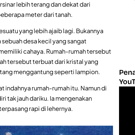
inar lebih terang dan dekat dari
beberapa meter dari tanah.
atu yang lebih ajaib lagi. Bukannya
h sebuah desa kecil yang sangat
memiliki cahaya. Rumah-rumah tersebut
 tersebut terbuat dari kristal yang
intang menggantung seperti lampion.
Pena
You
at indahnya rumah-rumah itu. Namun di
diri tak jauh dariku. Ia mengenakan
erpasang rapi di lehernya.