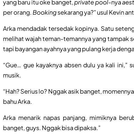
yang baru itu oke banget,
private pool
-nya
aest
per orang.
Booking
sekarang ya?” usul Kevin ant
Arka mendadak tersedak kopinya. Satu setenga
melihat wajah teman-temannya yang tampak set
tapi bayangan ayahnya yang pulang kerja denga
“Gue… gue kayaknya absen dulu ya kali ini,” 
musik.
“Hah? Serius lo? Nggak asik banget, momennya 
bahu Arka.
Arka menarik napas panjang, mimiknya beruba
banget, guys. Nggak bisa dipaksa.”