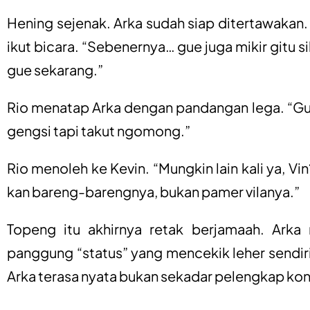
Hening sejenak. Arka sudah siap ditertawakan. 
ikut bicara. “Sebenernya… gue juga mikir gitu s
gue sekarang.”
Rio menatap Arka dengan pandangan lega. “Gu
gengsi tapi takut ngomong.”
Rio menoleh ke Kevin. “Mungkin lain kali ya, Vi
kan bareng-barengnya, bukan pamer vilanya.”
Topeng itu akhirnya retak berjamaah. Ark
panggung “status” yang mencekik leher sendiri
Arka terasa nyata bukan sekadar pelengkap kon