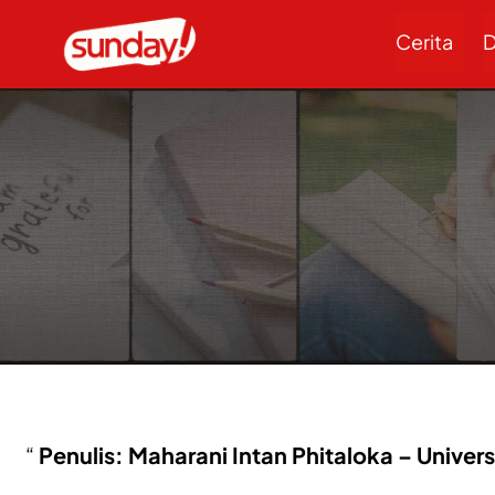
Cerita
D
Penulis: Maharani Intan Phitaloka – Univer