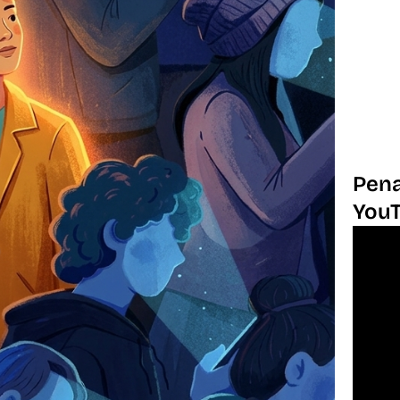
Pena
You