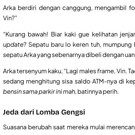
Arka berdiri dengan canggung, mengambil fot
Vin?”
“Kurang bawah! Biar kaki gue kelihatan jenj
update
? Sepatu baru lo keren tuh, mumpung 
sepatu Arka yang sebenarnya dibeli dengan ua
Arka tersenyum kaku, “Lagi males
frame
, Vin. 
sedang menghitung sisa saldo ATM-nya di ke
bensin sama parkir ini mah,
batinnya perih.
Jeda dari Lomba Gengsi
Suasana berubah saat mereka mulai merencanak