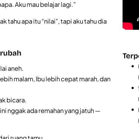
papa. Aku mau belajar lagi.”
hu apa itu “nilai”, tapi aku tahu dia
erubah
Terp
ai aneh.
lebih malam, Ibu lebih cepat marah, dan
k bicara.
i ini nggak ada remahan yang jatuh —
dari ruang tamu.