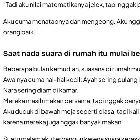
“Tadi aku nilai matematikanya jelek, tapi nggak 
Aku cuma menatapnya dan mengeong. Aku nggak ta
orang baik.
Saat nada suara di rumah itu mulai b
Beberapa bulan kemudian, suasana di rumah mul
Awalnya cuma hal-hal kecil: Ayah sering pulang 
Nara sering diam di kamar.
Mereka masih makan bersama, tapi nggak banya
Aku duduk di bawah meja seperti biasa, tapi kal
karena mereka juga nggak banyak makan.
Suatu malam aku terbangun karena suara keras 