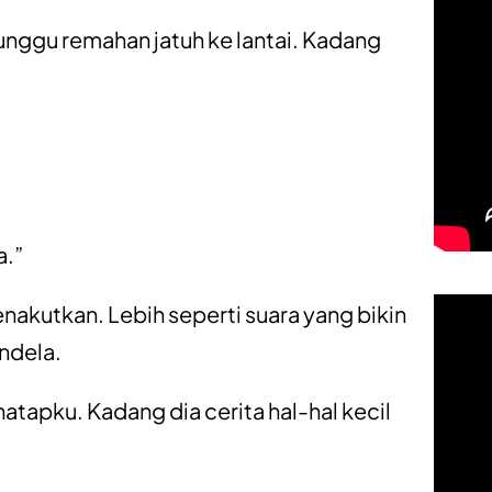
nggu remahan jatuh ke lantai. Kadang
a.”
nakutkan. Lebih seperti suara yang bikin
endela.
atapku. Kadang dia cerita hal-hal kecil