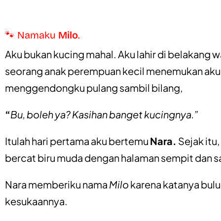
🐾 Namaku
Milo
.
Aku bukan kucing mahal. Aku lahir di belakang 
seorang anak perempuan kecil menemukan aku di 
menggendongku pulang sambil bilang,
“
Bu, boleh ya? Kasihan banget kucingnya.”
Itulah hari pertama aku bertemu
Nara.
Sejak itu
bercat biru muda dengan halaman sempit dan sa
Nara memberiku nama
Milo
karena katanya bulu
kesukaannya.