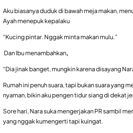
Aku biasanya duduk di bawah meja makan, menu
Ayah menepuk kepalaku
“Kucing pintar. Nggak minta makan mulu.”
Dan Ibu menambahkan
,
“Dia jinak banget, mungkin karena disayang Nar
Rumah ini penuh suara, tapi bukan suara yang me
nyaman, bikin aku pengen tidur siang di dekat j
Sore hari, Nara suka mengerjakan PR sambil men
yang nggak kumengerti tapi kuingat.