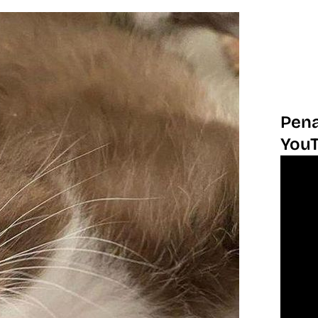
Pena
You