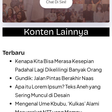
Chat Di Sini!
Konten Lainnya
Terbaru
Kenapa Kita Bisa Merasa Kesepian
Padahal Lagi Dikelilingi Banyak Orang
Gundik: Jalan Pintas Berakhir Naas
Apa itu Lorem Ipsum? Teks Aneh yang
Sering Muncul di Desain
Mengenal Ume Kbubu, ‘Kulkas’ Alami
Masyarakat NTT yang Mampu