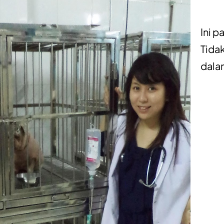
Ini p
Tidak
dala