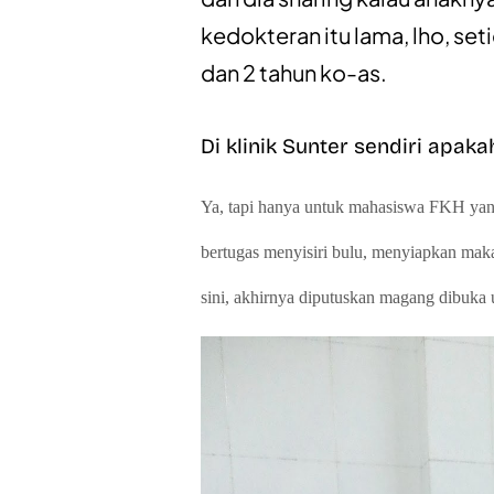
kedokteran itu lama, lho, set
dan 2 tahun ko-as.
Di klinik Sunter sendiri apa
Ya, tapi hanya untuk mahasiswa FKH yan
bertugas menyisiri bulu, menyiapkan maka
sini, akhirnya diputuskan magang dibuka 