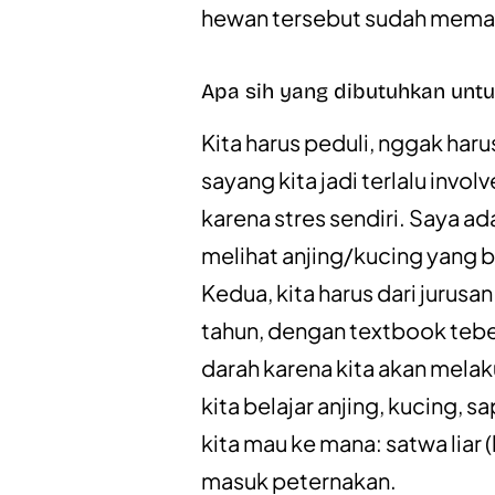
hewan tersebut sudah memati
Apa sih yang dibutuhkan untu
Kita harus peduli, nggak har
sayang kita jadi terlalu inv
karena stres sendiri. Saya ad
melihat anjing/kucing yang 
Kedua, kita harus dari jurusa
tahun, dengan textbook tebel
darah karena kita akan melak
kita belajar anjing, kucing, 
kita mau ke mana: satwa liar (
masuk peternakan.