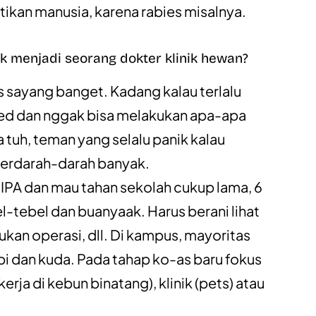
kan manusia, karena rabies misalnya.
k menjadi seorang dokter klinik hewan?
us sayang banget. Kadang kalau terlalu
olved dan nggak bisa melakukan apa-apa
a tuh, teman yang selalu panik kalau
berdarah-darah banyak.
n IPA dan mau tahan sekolah cukup lama, 6
-tebel dan buanyaak. Harus berani lihat
ukan operasi, dll. Di kampus, mayoritas
sapi dan kuda. Pada tahap ko-as baru fokus
kerja di kebun binatang), klinik (pets) atau