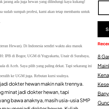
gak jarang ada juga hewan yang dilindungi kaya kukang!
na sudah sumpah profesi, kami akan tetap membantu untuk
.
Rece
teran Hewan). Di Indonesia sendiri waktu aku masuk
8 Ga
H: IPB di Bogor, UGM di Yogyakarta, Unair di Surabaya,
Main
la di Aceh. Saya pilih yang paling dekat. Tapi sekarang ini
Kena
beralih ke UGM juga. Rebutan kursi soalnya.
adi dokter hewan makin naik trennya.
Kesep
 minat jadi dokter hewan, tapi
Bany
n yang bawa anaknya, masih usia-usia SMP
Gundi
a mau menjadi dokter hewan. Kuliah