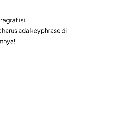
aragraf isi
 harus ada keyphrase di
mnya!