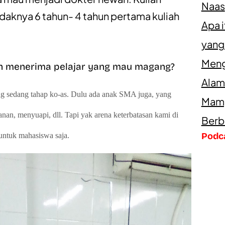
Naas
idaknya 6 tahun- 4 tahun pertama kuliah
Apa 
yang
Meng
kah menerima pelajar yang mau magang?
Alam
g sedang tahap ko-as. Dulu ada anak SMA juga, yang
Mamp
nan, menyuapi, dll. Tapi yak arena keterbatasan kami di
Berb
Podc
untuk mahasiswa saja.