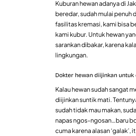
Kuburan hewan adanya di Jaka
beredar, sudah mulai penuh d
fasilitas kremasi, kami bisa
kami kubur. Untuk hewan yang
sarankan dibakar, karena kala
lingkungan.
Dokter hewan diijinkan untuk
Kalau hewan sudah sangat m
diijinkan suntik mati. Tentu
sudah tidak mau makan, suda
napas ngos-ngosan…baru bol
cuma karena alasan ‘galak’, 