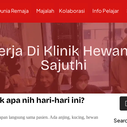
unia Remaja
Majalah
Kolaborasi
Info Pelajar
ja Di Klinik Hewan 
Sajuthi
k apa nih hari-hari ini?
dapan langsung sama pasien. Ada anjing, kucing, hewan
Sear