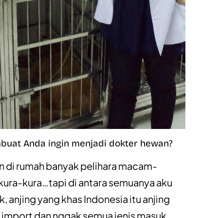
uat Anda ingin menjadi dokter hewan?
an di rumah banyak pelihara macam-
, kura-kura…tapi di antara semuanya aku
k, anjing yang khas Indonesia itu anjing
h import dan nggak semua jenis masuk