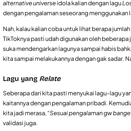
alternative universe
idola kalian dengan lagu
Lo
dengan pengalaman seseorang menggunakan lag
Nah, kalau kalian coba untuk lihat berapa juml
TikToknya pasti udah digunakan oleh beberapa j
suka mendengarkan lagunya sampai habis bahk
kita sampai melakukannya dengan gak sadar. Nah, 
Lagu yang
Relate
Seberapa dari kita pasti menyukai lagu-lagu y
kaitannya dengan pengalaman pribadi. Kemudi
kita jadi merasa, “
Sesuai pengalaman gw banget 
validasi juga.