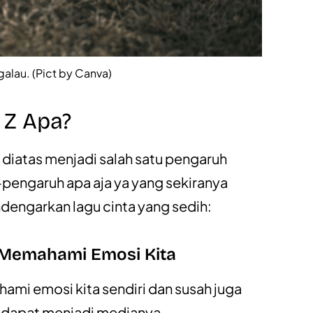
alau. (Pict by Canva)
 Z Apa?
 diatas menjadi salah satu pengaruh
h-pengaruh apa aja ya yang sekiranya
engarkan lagu cinta yang sedih:
 Memahami Emosi Kita
hami emosi kita sendiri dan susah juga
 dapat menjadi medianya.