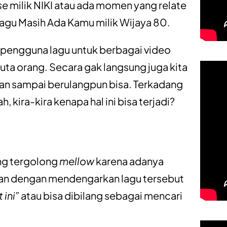
se
milik NIKI atau ada momen yang relate
u Masih Ada Kamu milik Wijaya 80.
ah pengguna lagu untuk berbagai video
uta orang. Secara gak langsung juga kita
an sampai berulangpun bisa. Terkadang
kira-kira kenapa hal ini bisa terjadi?
ang tergolong
mellow
karena adanya
an dengan mendengarkan lagu tersebut
ini”
atau bisa dibilang sebagai mencari