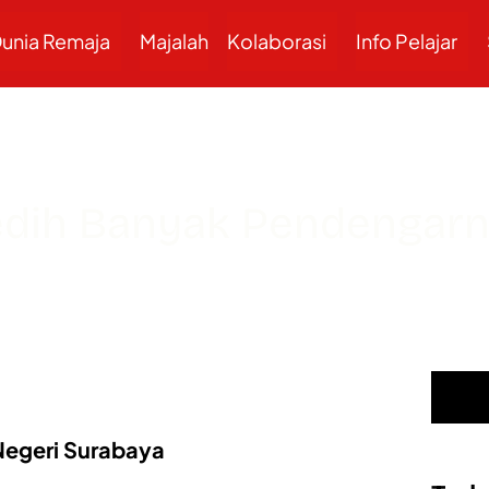
unia Remaja
Majalah
Kolaborasi
Info Pelajar
edih Banyak Pendengarn
 Negeri Surabaya