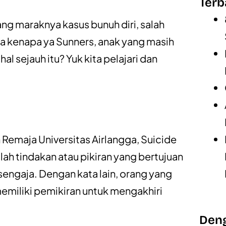
Terb
ang maraknya kasus bunuh diri, salah
ira kenapa ya Sunners, anak yang masih
l sejauh itu? Yuk kita pelajari dan
 Remaja Universitas Airlangga, Suicide
lah tindakan atau pikiran yang bertujuan
engaja. Dengan kata lain, orang yang
memiliki pemikiran untuk mengakhiri
Deng