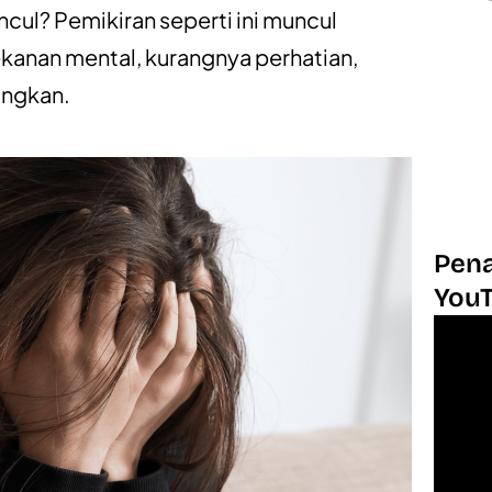
ncul? Pemikiran seperti ini muncul
ekanan mental, kurangnya perhatian,
angkan.
Pena
You