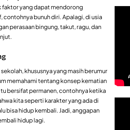
ak faktor yang dapat mendorong
 contohnya bunuh diri. Apalagi, di usia
gan perasaan bingung, takut, ragu, dan
njut.
ng
 sekolah, khususnya yang masih berumur
elum memahami tentang konsep kematian
u bersifat permanen, contohnya ketika
a kita seperti karakter yang ada di
alu bisa hidup kembali. Jadi, anggapan
embali hidup lagi.