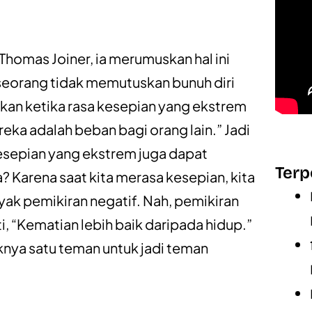
omas Joiner, ia merumuskan hal ini
eseorang tidak memutuskan bunuh diri
nkan ketika rasa kesepian yang ekstrem
ka adalah beban bagi orang lain.” Jadi
kesepian yang ekstrem juga dapat
Terp
? Karena saat kita merasa kesepian, kita
ak pemikiran negatif. Nah, pemikiran
, “Kematian lebih baik daripada hidup.”
aknya satu teman untuk jadi teman