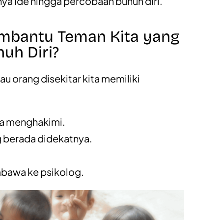
a ide hingga percobaan bunuh diri.
embantu Teman Kita yang
uh Diri?
au orang disekitar kita memiliki
pa menghakimi.
 berada didekatnya.
mbawa ke psikolog.