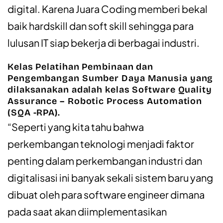
digital. K
arena
Juara
Coding
memberi
bekal
baik
hardskill
dan soft skill
sehingga
para
lulusan
IT
siap
bekerja
di
berbagai
industri
.
Kelas
Pelatihan
Pembinaan
dan
Pengembangan
Sumber
Daya
Manusia
yang
dilaksanakan
adalah
kelas
Software Quality
Assurance – Robotic Process Automation
(SQA -RPA).
“
Seperti
yang
kita
tahu
bahwa
perkembangan
teknologi
menjadi
faktor
penting
dalam
perkembangan
industri
dan
digitalisasi
ini
banyak
sekali
sistem
baru
yang
dibuat
oleh para software engineer
dimana
pada
saat
akan
diimplementasikan