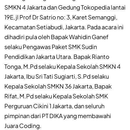
SMKN 4 Jakarta dan Gedung Tokopedia
lantai
19E,
jl
Prof Dr Satrio no: 3, Karet
Semanggi
,
Kecamatan
Setiabudi
, Jakarta. Pada acara
ini
dihadiri
pula oleh Bapak Wahidin Ganef
selaku
Pengawas
Paket SMK Sudin
Pendidikan Jakarta Utara. Bapak Rianto
Tonga,
M.Pd
selaku
Kepala
Sekolah
SMKN 4
Jakarta, Ibu Sri Tati
Sugiarti
,
S.Pd
selaku
Kepala
Sekolah
SMKN 36 Jakarta, Bapak
Rifat,
M.Pd
selaku
Kepala
Sekolah
SMK
Perguruan
Cikini
1 Jakarta, dan
seluruh
pimpinan
dari
PT DIKA yang
membawahi
Juara
Coding.