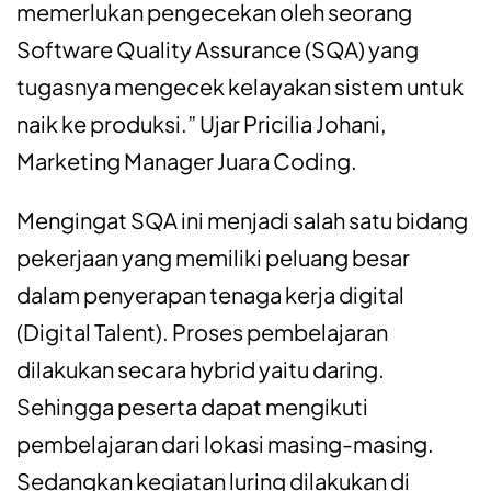
memerlukan
pengecekan
oleh
seorang
Software Quality Assurance (SQA) yang
tugasnya
mengecek
kelayakan
sistem
untuk
naik
ke
produksi
.”
Ujar
Pricilia Johani,
Marketing Manager
Juara
Coding.
Mengingat
SQA
ini
menjadi
salah
satu
bidang
pekerjaan
yang
memiliki
peluang
besar
dalam
penyerapan
tenaga
kerja
digital
(Digital Talent). Proses
pembelajaran
dilakukan
secara
hybrid
yaitu
daring.
S
ehingga
peserta
dapat
mengikuti
pembelajaran
dari
lokasi
masing-masing.
Sedangkan
kegiatan
luring
dilakukan
di