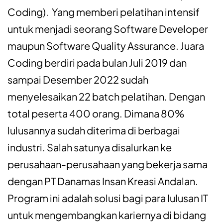
Coding). Yang
memberi
pelatihan
intensif
untuk
menjadi
seorang
Software Developer
maupun
Software Quality Assurance.
Juara
Coding
berdiri
pada
bulan
Juli
2019 dan
sampai
Desember
2022
sudah
menyelesaikan
22 batch
pelatihan.
D
engan
total
peserta
400 orang. D
imana
80%
lulusannya
sudah
diterima
di
berbagai
industri.
Salah
satunya
disalurkan
ke
perusahaan-perusahaan
yang
bekerja
sama
dengan
PT
Danamas
Insan
Kreasi
Andalan
.
Program
ini
adalah
solusi
bagi
para
lulusan
IT
untuk
mengembangkan
kariernya
di
bidang