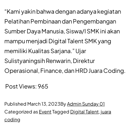
“Kami
yakin
bahwa
dengan
adanya
kegiatan
Pelatihan
Pembinaan
dan
Pengembangan
Sumber
Daya
Manusia
,
Siswa
/I SMK
ini
akan
mampu
menjadi
Digital Talent SMK yang
memiliki
Kualitas
Sarjana.”
Ujar
Sulistyaningsih
Renwarin
,
Direktur
Operasional
, Finance, dan HRD
Juara
Coding.
Post Views:
965
Published
March 13, 2023
By
Admin Sunday 01
Categorized as
Event
Tagged
Digital Talent
,
juara
coding