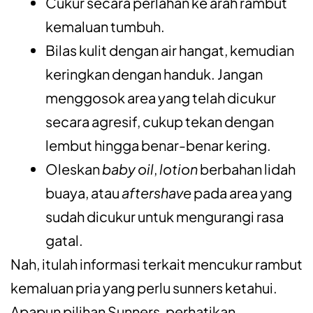
Cukur secara perlahan ke arah rambut
kemaluan tumbuh.
Bilas kulit dengan air hangat, kemudian
keringkan dengan handuk. Jangan
menggosok area yang telah dicukur
secara agresif, cukup tekan dengan
lembut hingga benar-benar kering.
Oleskan
baby oil
,
lotion
berbahan lidah
buaya, atau
aftershave
pada area yang
sudah dicukur untuk mengurangi rasa
gatal.
Nah, itulah informasi terkait mencukur rambut
kemaluan pria yang perlu sunners ketahui.
Apapun pilihan Sunners, perhatikan