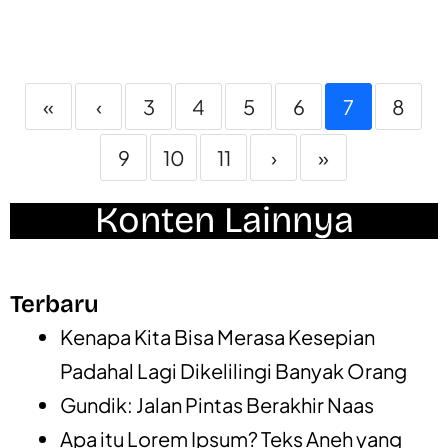
«
‹
3
4
5
6
7
8
9
10
11
›
»
Konten Lainnya
Terbaru
Kenapa Kita Bisa Merasa Kesepian
Padahal Lagi Dikelilingi Banyak Orang
Gundik: Jalan Pintas Berakhir Naas
Apa itu Lorem Ipsum? Teks Aneh yang