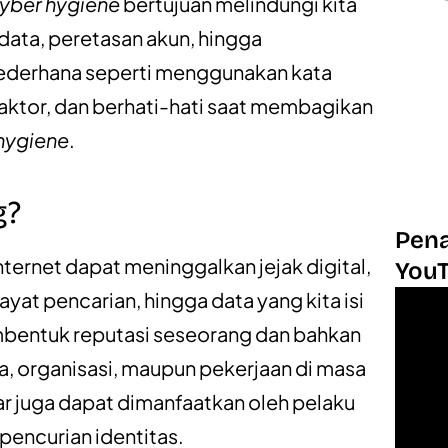
yber hygiene
bertujuan melindungi kita
 data, peretasan akun, hingga
sederhana seperti menggunakan kata
faktor, dan berhati-hati saat membagikan
hygiene
.
g?
Pena
nternet dapat meninggalkan jejak digital,
You
yat pencarian, hingga data yang kita isi
embentuk reputasi seseorang dan bahkan
, organisasi, maupun pekerjaan di masa
bar juga dapat dimanfaatkan oleh pelaku
pencurian identitas.