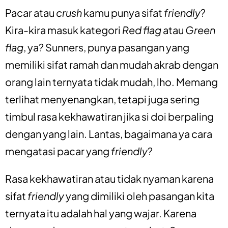
Pacar atau
crush
kamu punya sifat
friendly
?
Kira-kira masuk kategori
Red flag
atau
Green
flag
, ya? Sunners, punya pasangan yang
memiliki sifat ramah dan mudah akrab dengan
orang lain ternyata tidak mudah, lho. Memang
terlihat menyenangkan, tetapi juga sering
timbul rasa kekhawatiran jika si doi berpaling
dengan yang lain. Lantas, bagaimana ya cara
mengatasi pacar yang
friendly
?
Rasa kekhawatiran atau tidak nyaman karena
sifat
friendly
yang dimiliki oleh pasangan kita
ternyata itu adalah hal yang wajar. Karena