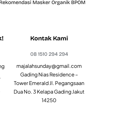
Rekomendasi Masker Organik BPOM
k!
Kontak Kami
t
08 1510 294 294
majalahsunday@gmail.com
ng
Gading Nias Residence –
r
Tower Emerald Jl. Pegangsaan
e
Dua No. 3 Kelapa Gading Jakut
14250