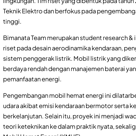
lingkungan. Tim riset yang dibentuk pada tahun 2
Teknik Elektro dan berfokus pada pengembanga
tinggi.
Bimanata Team merupakan student research & 
riset pada desain aerodinamika kendaraan, pen
sistem penggerak listrik. Mobil listrik yang d
berdaya rendah dengan manajemen baterai ya
pemanfaatan energi.
Pengembangan mobil hemat energi ini dilatar
udara akibat emisi kendaraan bermotor serta ke
berkelanjutan. Selain itu, proyek ini menjadi 
teori keteknikan ke dalam praktik nyata, sekal