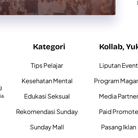
Kategori
Kollab, Yu
Tips Pelajar
Liputan Even
Kesehatan Mental
Program Maga
g
Edukasi Seksual
Media Partne
ia.
Rekomendasi Sunday
Paid Promot
Sunday Mall
Pasang Iklan