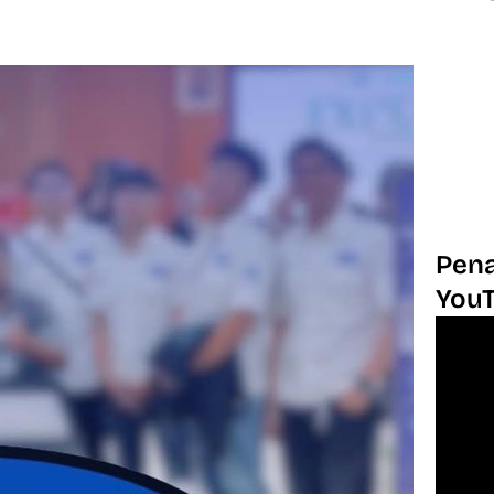
Pena
You