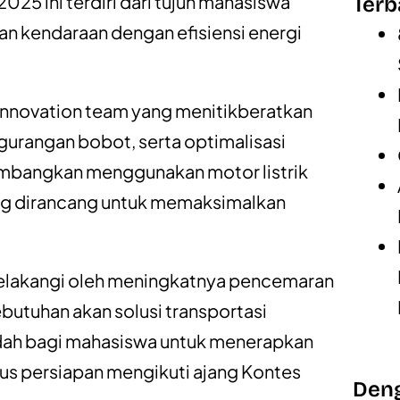
025 ini terdiri dari tujuh mahasiswa
Terb
n kendaraan dengan efisiensi energi
innovation team yang menitikberatkan
gurangan bobot, serta optimalisasi
ikembangkan menggunakan motor listrik
ng dirancang untuk memaksimalkan
belakangi oleh meningkatnya pencemaran
butuhan akan solusi transportasi
wadah bagi mahasiswa untuk menerapkan
igus persiapan mengikuti ajang Kontes
Deng