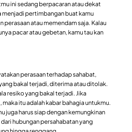
mu ini sedang berpacaran atau dekat
isa menjadi pertimbangan buat kamu
an perasaan atau memendam saja. Kalau
nya pacar atau gebetan, kamu tau kan
atakan perasaan terhadap sahabat,
ng bakal terjadi, diterima atau ditolak.
 resiko yang bakal terjadi. Jika
, maka itu adalah kabar bahagia untukmu.
mu juga harus siap dengan kemungkinan
ai dari hubungan persahabatan yang
ung hingga renggang.