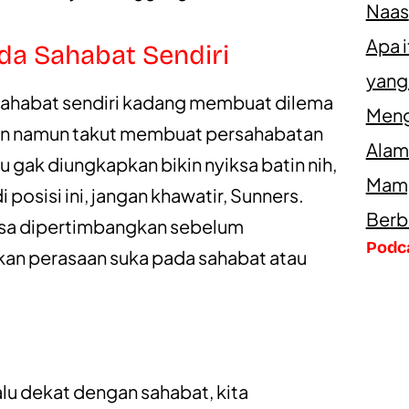
Naas
Apa 
da Sahabat Sendiri
yang
sahabat sendiri kadang membuat dilema
Meng
kan namun takut membuat persahabatan
Alam
u gak diungkapkan bikin nyiksa batin nih,
Mamp
 posisi ini, jangan khawatir, Sunners.
Berb
bisa dipertimbangkan sebelum
Podc
n perasaan suka pada sahabat atau
lu dekat dengan sahabat, kita