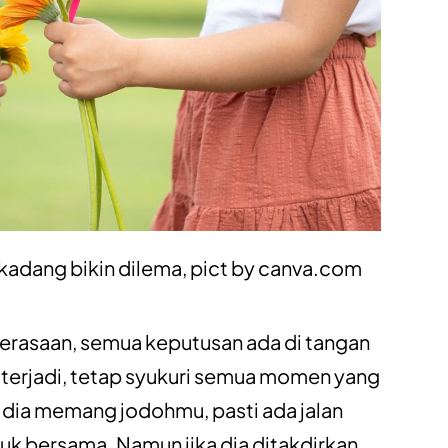
kadang bikin dilema, pict by
canva.com
rasaan, semua keputusan ada di tangan
terjadi, tetap syukuri semua momen yang
a dia memang jodohmu, pasti ada jalan
k bersama. Namun jika dia ditakdirkan