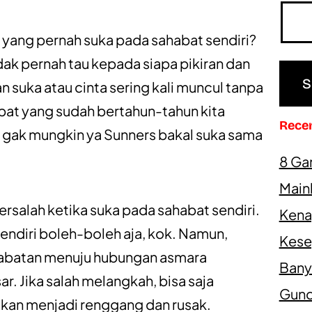
ni yang pernah suka pada sahabat sendiri?
ak pernah tau kepada siapa pikiran dan
an suka atau cinta sering kali muncul tanpa
at yang sudah bertahun-tahun kita
Rece
k gak mungkin ya Sunners bakal suka sama
8 Ga
Main
rsalah ketika suka pada sahabat sendiri.
Kena
endiri boleh-boleh aja, kok. Namun,
Kesep
batan menuju hubungan asmara
Bany
. Jika salah melangkah, bisa saja
Gundi
an menjadi renggang dan rusak.