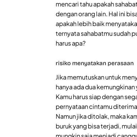
mencari tahu apakah sahabat
dengan orang lain. Hal ini b
apakah lebih baik menyatak
ternyata sahabatmu sudah pu
harus apa?
risiko menyatakan perasaan
Jika memutuskan untuk meny
hanya ada dua kemungkinan ya
Kamu harus siap dengan segala
pernyataan cintamu diterima
Namun jika ditolak, maka ka
buruk yang bisa terjadi, mul
mungkin saja menjadi cangg