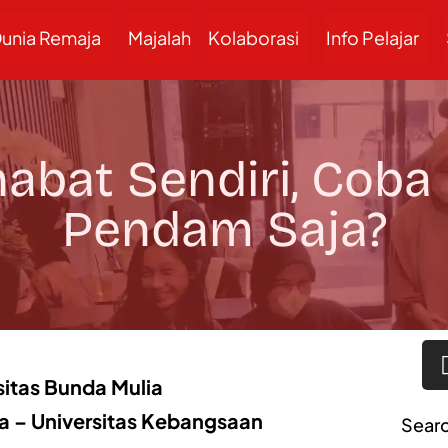
unia Remaja
Majalah
Kolaborasi
Info Pelajar
abat Sendiri, Coba
Pendam Saja?
sitas Bunda Mulia
na – Universitas Kebangsaan
Sear