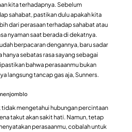
an kita terhadapnya. Sebelum
p sahabat, pastikan dulu apakah kita
ih dari perasaan terhadap sahabat atau
sa nyaman saat berada di dekatnya.
sudah berpacaran dengannya, baru sadar
 hanya sebatas rasa sayang sebagai
 dipastikan bahwa perasaanmu bukan
ya langsung tancap gas aja, Sunners.
 menjomblo
k tidak mengetahui hubungan percintaan
rena takut akan sakit hati. Namun, tetap
 menyatakan perasaanmu, cobalah untuk