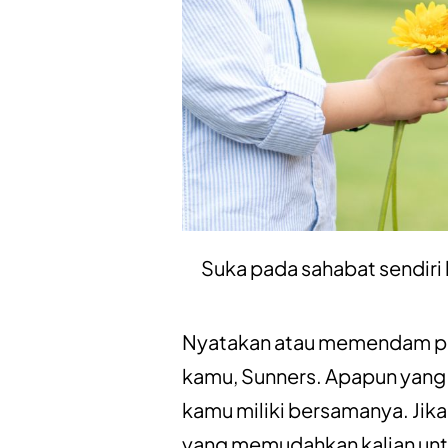
Suka pada sahabat sendiri 
Nyatakan atau memendam pe
kamu, Sunners. Apapun yang 
kamu miliki bersamanya. Jik
yang memudahkan kalian untu