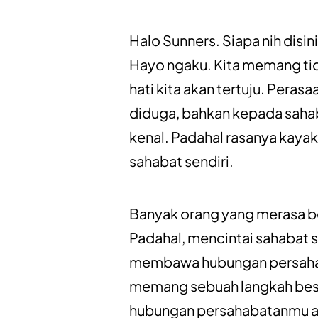
Halo Sunners. Siapa nih disi
Hayo ngaku. Kita memang tid
hati kita akan tertuju. Perasa
diduga, bahkan kepada sahab
kenal. Padahal rasanya kaya
sahabat sendiri.
Banyak orang yang merasa be
Padahal, mencintai sahabat s
membawa hubungan persaha
memang sebuah langkah besar
hubungan persahabatanmu ak