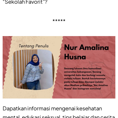
“Sekolah Favorit”?
*****
Dapatkan informasi mengenai
kesehatan
mental
,
edukasi seksual
,
tips belajar
dan
cerita