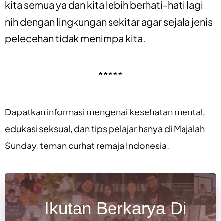
kita semua ya dan kita lebih berhati-hati lagi
nih dengan lingkungan sekitar agar sejala jenis
pelecehan tidak menimpa kita.
*****
Dapatkan informasi mengenai
kesehatan mental
,
edukasi seksual
, dan
tips pelajar
hanya di
Majalah
Sunday
, teman curhat remaja Indonesia.
Ikutan Berkarya Di