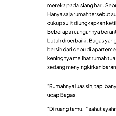
mereka pada siang hari. Seb
Hanya saja rumah tersebut su
cukup sulit diungkapkan keti
Beberapa ruangannya berant
butuh diperbaiki. Bagas yan
bersih dari debu di apartem
keningnya melihat rumah tua
sedang menyingkirkan bara
“Rumahnya luas sih, tapi bany
ucap Bagas.
“Di ruang tamu…” sahut aya