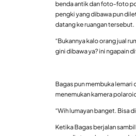
benda antik dan foto-foto po
pengki yang dibawa pun dile
datang ke ruangan tersebut.
“Bukannya kalo orang jual r
gini dibawa ya? ini ngapain 
Bagas pun membuka lemari dan
menemukan kamera polaroid
“Wih lumayan banget. Bisa di
Ketika Bagas berjalan sambi