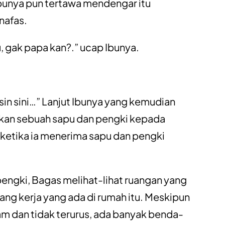
Ibunya pun tertawa mendengar itu
nafas.
u, gak papa kan?.” ucap Ibunya.
in sini…” Lanjut Ibunya yang kemudian
ikan sebuah sapu dan pengki kepada
ketika ia menerima sapu dan pengki
ngki, Bagas melihat-lihat ruangan yang
uang kerja yang ada di rumah itu. Meskipun
m dan tidak terurus, ada banyak benda-