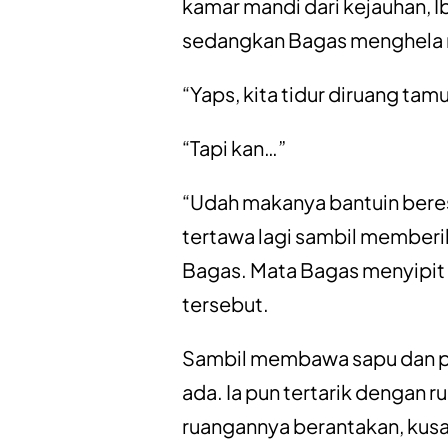
kamar mandi dari kejauhan, 
sedangkan Bagas menghela 
“Yaps, kita tidur diruang tam
“Tapi kan…”
“Udah makanya bantuin beres
tertawa lagi sambil member
Bagas. Mata Bagas menyipit 
tersebut.
Sambil membawa sapu dan pe
ada. Ia pun tertarik dengan r
ruangannya berantakan, kusa