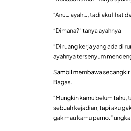
“Anu… ayah…, tadi aku lihat d
“Dimana?” tanya ayahnya.
“Di ruang kerja yang ada di r
ayahnya tersenyum mendenga
Sambil membawa secangkir k
Bagas.
“Mungkin kamu belum tahu, t
sebuah kejadian, tapi aku ga
gak mau kamu parno.” ungka