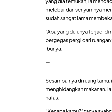
yang dia temukan, ia menda
melebar dan senyumnya memud
sudah sangat lama membekas 
“Apa yang dulunya terjadi d
bergegas pergi dari ruangan
ibunya.
—
Sesampainya di ruang tamu, 
menghidangkan makanan. Ia 
nafas.
“Kenapa kamu?” tanya ayahn