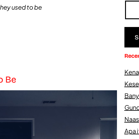
they used to be
Rece
Kena
o Be
Kesep
Bany
Gundi
Naas
Apa 