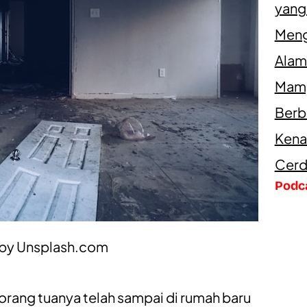
yang
Meng
Alam
Mamp
Berb
Kena
Cerd
Podc
 by
Unsplash.com
n orang tuanya telah sampai di rumah baru