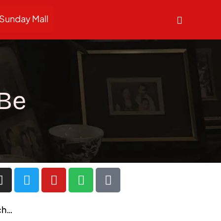
Sunday Mall
 Be
ch…