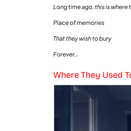
Long time ago, this is where 
Place of memories
That they wish to bury
Forever…
Where They Used T