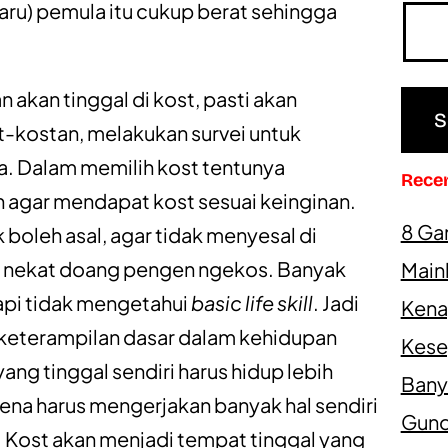
ru) pemula itu cukup berat sehingga
 akan tinggal di kost, pasti akan
-kostan, melakukan survei untuk
a. Dalam memilih kost tentunya
Rece
gar mendapat kost sesuai keinginan.
8 Ga
 boleh asal, agar tidak menyesal di
l nekat doang pengen ngekos. Banyak
Main
tapi tidak mengetahui
basic life skill
. Jadi
Kena
keterampilan dasar dalam kehidupan
Kesep
ang tinggal sendiri harus hidup lebih
Bany
ena harus mengerjakan banyak hal sendiri
Gundi
. Kost akan menjadi tempat tinggal yang