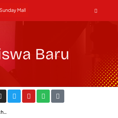
Sunday Mall
iswa Baru
ch…