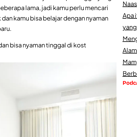
Naas
berapa lama, jadi kamu perlu mencari
Apa 
 dan kamu bisa belajar dengan nyaman
yang
aru.
Meng
dan bisa nyaman tinggal di kost
Alam
Mamp
Berb
Podc