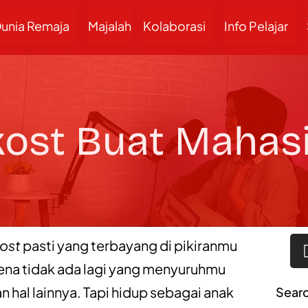
unia Remaja
Majalah
Kolaborasi
Info Pelajar
kost Buat Mahas
ost
pasti yang terbayang di pikiranmu
rena tidak ada lagi yang menyuruhmu
n hal lainnya. Tapi hidup sebagai anak
Sear