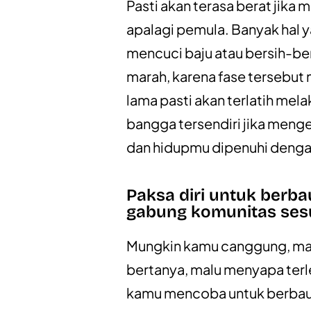
Pasti akan terasa berat jika
apalagi pemula. Banyak hal ya
mencuci baju atau bersih-bers
marah, karena fase tersebut
lama pasti akan terlatih mela
bangga tersendiri jika meng
dan hidupmu dipenuhi denga
Paksa diri untuk berb
gabung komunitas ses
Mungkin kamu canggung, mal
bertanya, malu menyapa terle
kamu mencoba untuk berbau