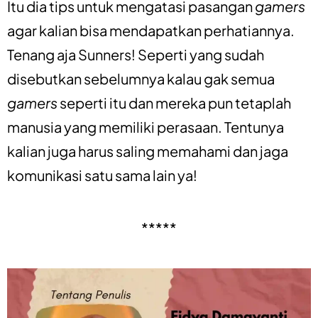
Itu dia tips untuk mengatasi pasangan
gamers
agar kalian bisa mendapatkan perhatiannya.
Tenang aja Sunners! Seperti yang sudah
disebutkan sebelumnya kalau gak semua
gamers
seperti itu dan mereka pun tetaplah
manusia yang memiliki perasaan. Tentunya
kalian juga harus saling memahami dan jaga
komunikasi satu sama lain ya!
*****