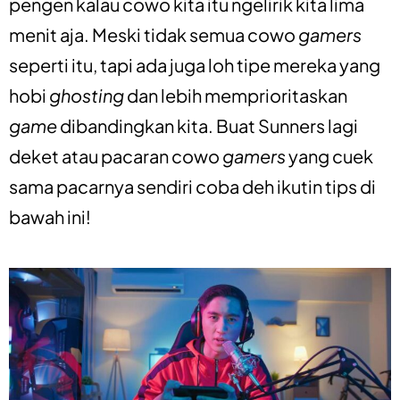
pengen kalau cowo kita itu ngelirik kita lima
menit aja. Meski tidak semua cowo
gamers
seperti itu, tapi ada juga loh tipe mereka yang
hobi
ghosting
dan lebih memprioritaskan
game
dibandingkan kita. Buat Sunners lagi
deket atau pacaran cowo
gamers
yang cuek
sama pacarnya sendiri coba deh ikutin tips di
bawah ini!