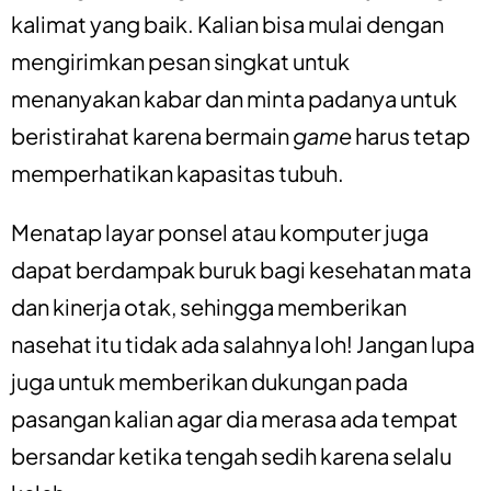
kalimat yang baik. Kalian bisa mulai dengan
mengirimkan pesan singkat untuk
menanyakan kabar dan minta padanya untuk
beristirahat karena bermain
game
harus tetap
memperhatikan kapasitas tubuh.
Menatap layar ponsel atau komputer juga
dapat berdampak buruk bagi kesehatan mata
dan kinerja otak, sehingga memberikan
nasehat itu tidak ada salahnya loh! Jangan lupa
juga untuk memberikan dukungan pada
pasangan kalian agar dia merasa ada tempat
bersandar ketika tengah sedih karena selalu