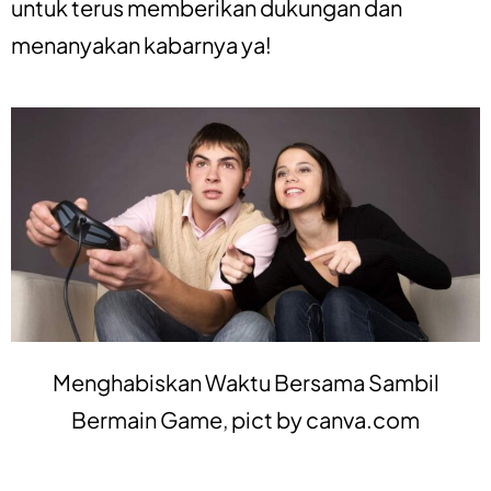
untuk terus memberikan dukungan dan
menanyakan kabarnya ya!
Menghabiskan Waktu Bersama Sambil
Bermain Game, pict by
canva.com