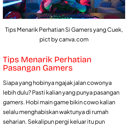
Tips Menarik Perhatian Si Gamers yang Cuek,
pict by
canva.com
Tips Menarik Perhatian
Pasangan Gamers
Siapa yang hobinya ngajak jalan cowonya
lebih dulu? Pasti kalian yang punya pasangan
gamers
. Hobi main game bikin cowo kalian
selalu menghabiskan waktunya di rumah
seharian. Sekalipun pergi keluar itu pun