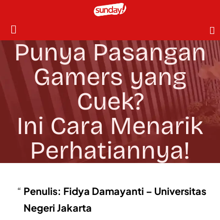
Punya Pasangan
Gamers yang
Cuek?
Ini Cara Menarik
Perhatiannya!
Penulis: Fidya Damayanti – Universitas
Negeri Jakarta