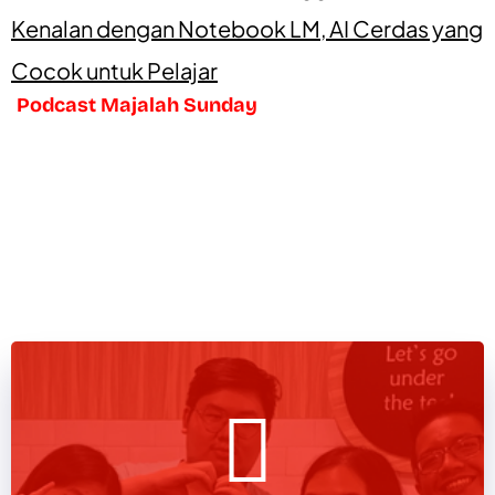
Kenalan dengan Notebook LM, AI Cerdas yang
Cocok untuk Pelajar
Podcast Majalah Sunday