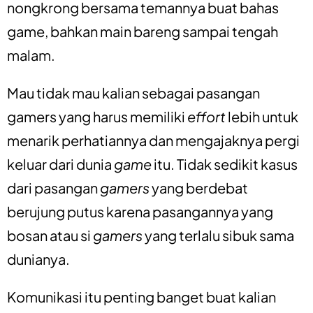
nongkrong bersama temannya buat bahas
game, bahkan main bareng sampai tengah
malam.
Mau tidak mau kalian sebagai pasangan
gamers yang harus memiliki
effort
lebih untuk
menarik perhatiannya dan mengajaknya pergi
keluar dari dunia
game
itu. Tidak sedikit kasus
dari pasangan
gamers
yang berdebat
berujung putus karena pasangannya yang
bosan atau si
gamers
yang terlalu sibuk sama
dunianya.
Komunikasi itu penting banget buat kalian