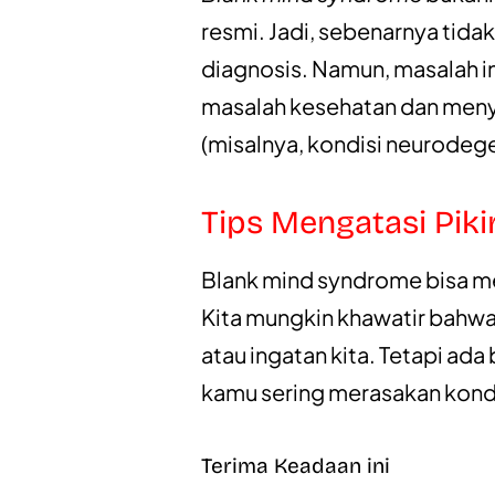
resmi. Jadi, sebenarnya tid
diagnosis. Namun, masalah i
masalah kesehatan dan meny
(misalnya, kondisi neurodege
Tips Mengatasi Pik
Blank mind syndrome bisa m
Kita mungkin khawatir bahwa
atau ingatan kita. Tetapi ad
kamu sering merasakan kondis
Terima Keadaan ini