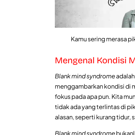
Kamu sering merasa pi
Mengenal Kondisi M
Blank mind syndrome
adalah 
menggambarkan kondisi di ma
fokus pada apa pun. Kita mun
tidak ada yang terlintas di pik
alasan, seperti kurang tidur
Blank mind syndrome
bukanl