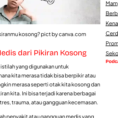
Mamp
Berb
Kena
Cerd
kiranmu kosong? pict by
canva.com
Prom
edis dari Pikiran Kosong
Seko
Podc
istilah yang digunakan untuk
na kita merasa tidak bisa berpikir atau
gkin merasa seperti otak kita kosong dan
iran kita. Ini bisa terjadi karena berbagai
, stres, trauma, atau gangguan kecemasan.
ah penyakit atau gangguan medis yang