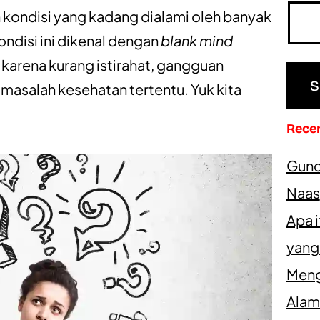
 kondisi yang kadang dialami oleh banyak
ondisi ini dikenal dengan
blank mind
adi karena kurang istirahat, gangguan
masalah kesehatan tertentu. Yuk kita
Rece
Gundi
Naas
Apa 
yang
Meng
Alam