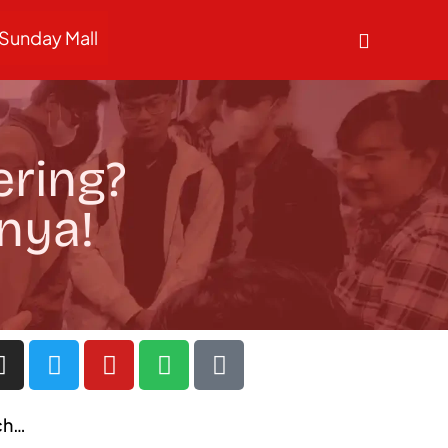
Sunday Mall
ering?
nya!
ch…