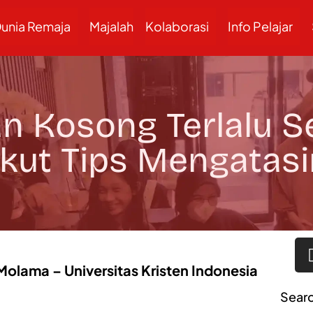
unia Remaja
Majalah
Kolaborasi
Info Pelajar
an Kosong Terlalu S
ikut Tips Mengatasi
 Molama – Universitas Kristen Indonesia
Sear